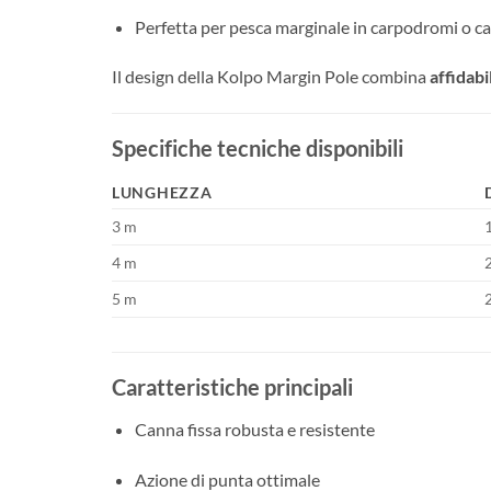
Perfetta per pesca marginale in carpodromi o ca
Il design della Kolpo Margin Pole combina
affidab
Specifiche tecniche disponibili
LUNGHEZZA
3 m
4 m
5 m
Caratteristiche principali
Canna fissa robusta e resistente
Azione di punta ottimale