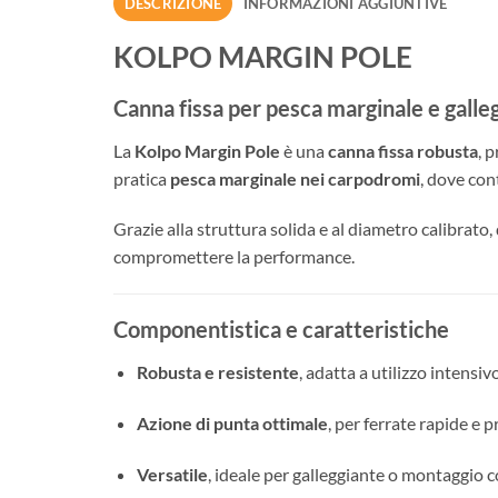
DESCRIZIONE
INFORMAZIONI AGGIUNTIVE
KOLPO MARGIN POLE
Canna fissa per pesca marginale e galle
La
Kolpo Margin Pole
è una
canna fissa robusta
, 
pratica
pesca marginale nei carpodromi
, dove con
Grazie alla struttura solida e al diametro calibrato
compromettere la performance.
Componentistica e caratteristiche
Robusta e resistente
, adatta a utilizzo intensiv
Azione di punta ottimale
, per ferrate rapide e p
Versatile
, ideale per galleggiante o montaggio c