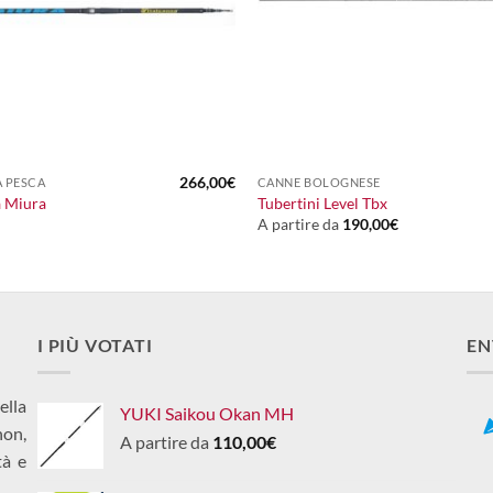
+
266,00
€
 PESCA
CANNE BOLOGNESE
a Miura
Tubertini Level Tbx
A partire da
190,00
€
I PIÙ VOTATI
EN
ella
YUKI Saikou Okan MH
non,
A partire da
110,00
€
tà e