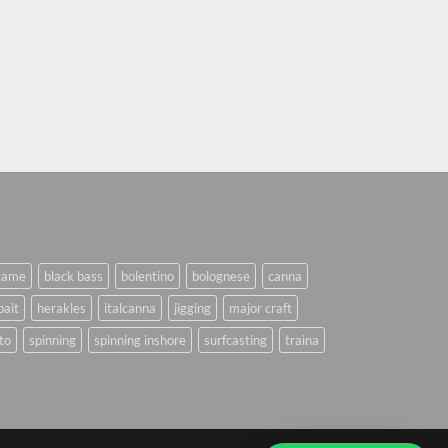
game
black bass
bolentino
bolognese
canna
bait
herakles
italcanna
jigging
major craft
to
spinning
spinning inshore
surfcasting
traina