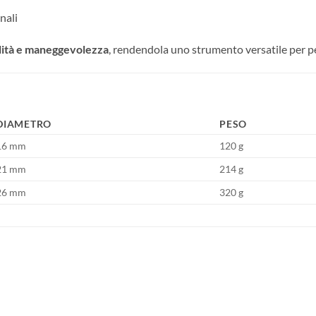
nali
ilità e maneggevolezza
, rendendola uno strumento versatile per pes
DIAMETRO
PESO
16 mm
120 g
21 mm
214 g
26 mm
320 g