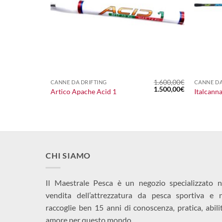
+
+
1.600,00
€
CANNE DA DRIFTING
CANNE DA
Il
Il
1.500,00
€
Artico Apache Acid 1
Italcann
prezzo
prezzo
originale
attuale
era:
è:
1.600,00€.
1.500,00€.
CHI SIAMO
Il Maestrale Pesca è un negozio specializzato n
vendita dell’attrezzatura da pesca sportiva e 
raccoglie ben 15 anni di conoscenza, pratica, abili
amore per questo mondo.