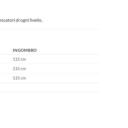
catori di ogni livello.
INGOMBRO
115 cm
115 cm
115 cm