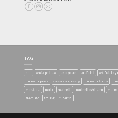
TAG
ami
ami a paletta
amo pesca
artificiali
artificiali eg
canna da pesca
canna da spinning
canna da traina
can
minuteria
molix
mulinello
mulinello shimano
mulinel
trecciato
trolling
tubertini