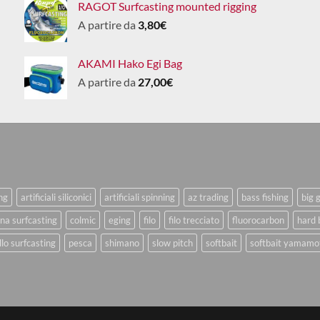
RAGOT Surfcasting mounted rigging
A partire da
3,80
€
AKAMI Hako Egi Bag
A partire da
27,00
€
ing
artificiali siliconici
artificiali spinning
az trading
bass fishing
big 
na surfcasting
colmic
eging
filo
filo trecciato
fluorocarbon
hard 
lo surfcasting
pesca
shimano
slow pitch
softbait
softbait yamamo