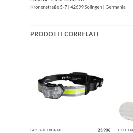
Kronenstraße 5-7 | 42699 Solingen | Germania
PRODOTTI CORRELATI
+
+
148,00
€
23,90
€
LAMPADE FRONTALI
LUCI E L