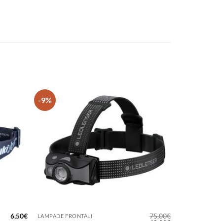
-9%
+
6,50
€
75,00
€
LAMPADE FRONTALI