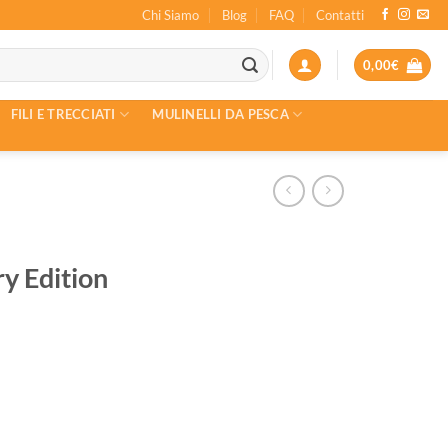
Chi Siamo
Blog
FAQ
Contatti
0,00
€
FILI E TRECCIATI
MULINELLI DA PESCA
y Edition