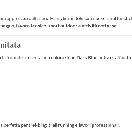
iù apprezzati della serie H, migliorandolo con nuove caratteristich
eggio, lavoro tecnico, sport outdoor e attività notturne
.
imitata
rcia frontale presenta una
colorazione Dark Blue
unica e raffinata.
la perfetta per
trekking, trail running e lavori professionali
.