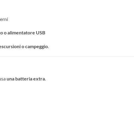
erni
o o alimentatore USB
 escursioni o campeggio
.
lusa
una batteria extra
.