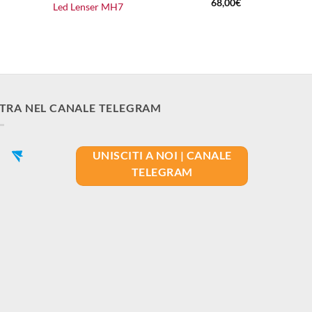
Il
Il
68,00
€
Led Lenser MH7
prezzo
prezzo
originale
attuale
era:
è:
75,00€.
68,00€.
TRA NEL CANALE TELEGRAM
UNISCITI A NOI | CANALE
TELEGRAM