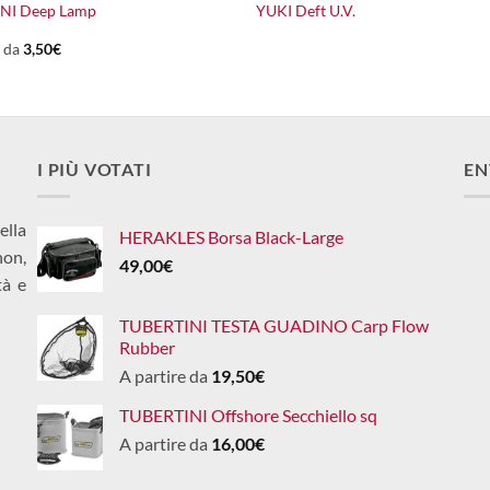
NI Deep Lamp
YUKI Deft U.V.
e da
3,50
€
I PIÙ VOTATI
EN
ella
HERAKLES Borsa Black-Large
non,
49,00
€
tà e
TUBERTINI TESTA GUADINO Carp Flow
Rubber
A partire da
19,50
€
TUBERTINI Offshore Secchiello sq
A partire da
16,00
€