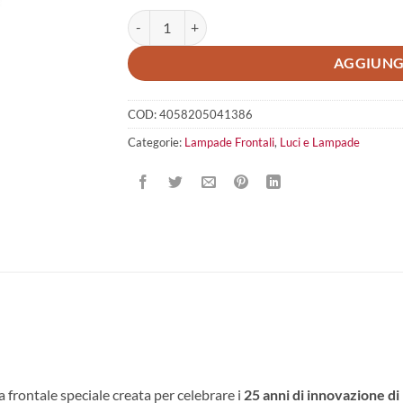
Ledlenser H8R Anniversary Edition quantità
AGGIUNG
COD:
4058205041386
Categorie:
Lampade Frontali
,
Luci e Lampade
a frontale speciale creata per celebrare i
25 anni di innovazione di