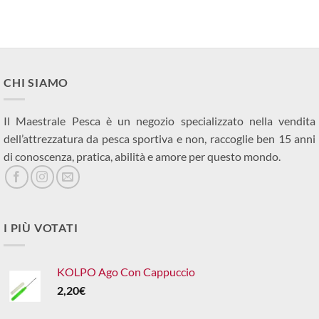
era:
è:
90,00€.
65,00€.
CHI SIAMO
Il Maestrale Pesca è un negozio specializzato nella vendita
dell’attrezzatura da pesca sportiva e non, raccoglie ben 15 anni
di conoscenza, pratica, abilità e amore per questo mondo.
I PIÙ VOTATI
KOLPO Ago Con Cappuccio
2,20
€