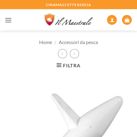
Salta
CHIAMACI 0773 850216
ai
contenuti
Home
/
Accessori da pesca
FILTRA