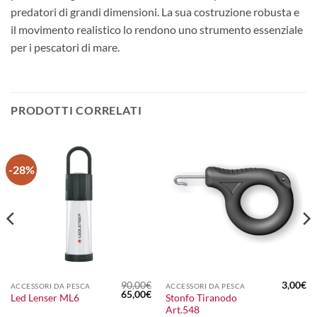
predatori di grandi dimensioni. La sua costruzione robusta e
il movimento realistico lo rendono uno strumento essenziale
per i pescatori di mare.
PRODOTTI CORRELATI
-28%
90,00
€
3,00
€
ACCESSORI DA PESCA
ACCESSORI DA PESCA
Il
Il
65,00
€
Stonfo Tiranodo
Led Lenser ML6
prezzo
prezzo
Art.548
originale
attuale