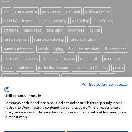
ami
ami a paletta
amo pesca
artificiali
artificiali eging
artificiali siliconici
artificiali spinning
az trading
bass fishing
big game
black bass
bolentino
bolognese
canna
canna da pesca
canna da spinning
canna da traina
canna surfcasting
colmic
eging
filo
filo trecciato
fluorocarbon
hard bait
herakles
italcanna
jigging
major craft
minuteria
molix
mulinello
mulinello shimano
mulinello surfcasting
pesca
shimano
slow pitch
softbait
softbait yamamoto
spinning
Politica sulla riservatezza
spinning inshore
surfcasting
traina
trecciato
trolling
tubertini
Utilizziamo i cookie
Potremmo posizionarli per l'analisi dei dati dei nostri visitatori, per migliorare il
nostro sito Web, mostrare contenuti personalizzati e offrirti un'esperienza di
Sviluppato da
We Blink Design
navigazione eccezionale. Per ulteriori informazioni sui cookie utilizziamo aprire
le impostazioni.
Visa
PayPal
Stripe
MasterCard
Cash
On
CHI SIAMO
BLOG
FAQ
CONTATTI