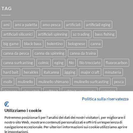
TAG
ami
ami a paletta
amo pesca
artificiali
artificiali eging
artificiali siliconici
artificiali spinning
az trading
bass fishing
big game
black bass
bolentino
bolognese
canna
canna da pesca
canna da spinning
canna da traina
canna surfcasting
colmic
eging
filo
filo trecciato
fluorocarbon
hard bait
herakles
italcanna
jigging
major craft
minuteria
molix
mulinello
mulinello shimano
mulinello surfcasting
pesca
shimano
slow pitch
softbait
softbait yamamoto
spinning
Politica sulla riservatezza
spinning inshore
surfcasting
traina
trecciato
trolling
tubertini
Utilizziamo i cookie
Potremmo posizionarli per l'analisi dei dati dei nostri visitatori, per migliorare il
nostro sito Web, mostrare contenuti personalizzati e offrirti un'esperienza di
Sviluppato da
We Blink Design
navigazione eccezionale. Per ulteriori informazioni sui cookie utilizziamo aprire
le impostazioni.