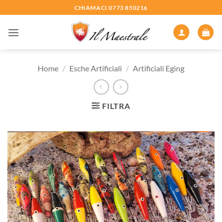
Salta
CHIAMACI 0773 850216
ai
contenuti
Home
/
Esche Artificiali
/
Artificiali Eging
FILTRA