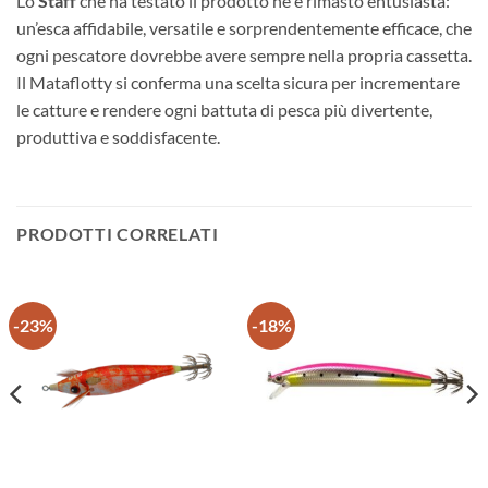
Lo
Staff
che ha testato il prodotto ne è rimasto entusiasta:
un’esca affidabile, versatile e sorprendentemente efficace, che
ogni pescatore dovrebbe avere sempre nella propria cassetta.
Il Mataflotty si conferma una scelta sicura per incrementare
le catture e rendere ogni battuta di pesca più divertente,
produttiva e soddisfacente.
PRODOTTI CORRELATI
-23%
-18%