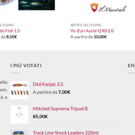
+
LI EGING
ARTIFICIALI EGING
dy Fish 1.5
Yo-Zuri Aurie-Q RS 2.0
e da
8,50
€
A partire da
10,00
€
I PIÙ VOTATI
EN
ella
Dtd Kanjac 2.5
non,
A partire da
7,00
€
tà e
Mitchell Suprema Tripod B
85,00
€
Track Line Shock Leaders 220mt