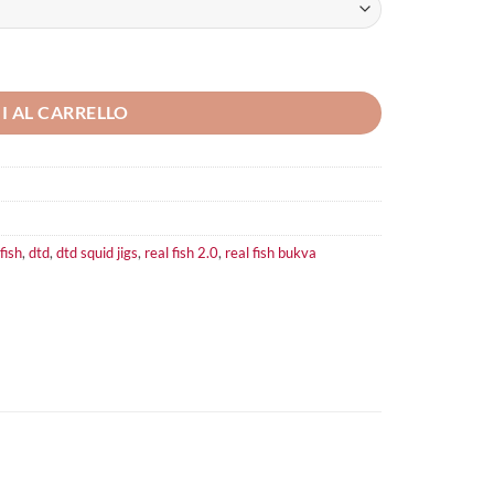
I AL CARRELLO
fish
,
dtd
,
dtd squid jigs
,
real fish 2.0
,
real fish bukva