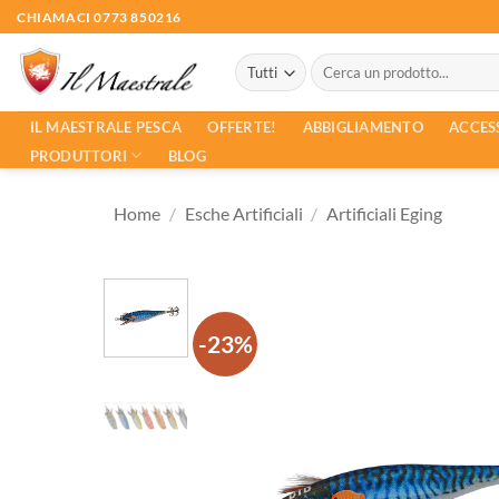
Salta
CHIAMACI 0773 850216
ai
Cerca:
contenuti
ACCES
IL MAESTRALE PESCA
OFFERTE!
ABBIGLIAMENTO
PRODUTTORI
BLOG
Home
/
Esche Artificiali
/
Artificiali Eging
-23%