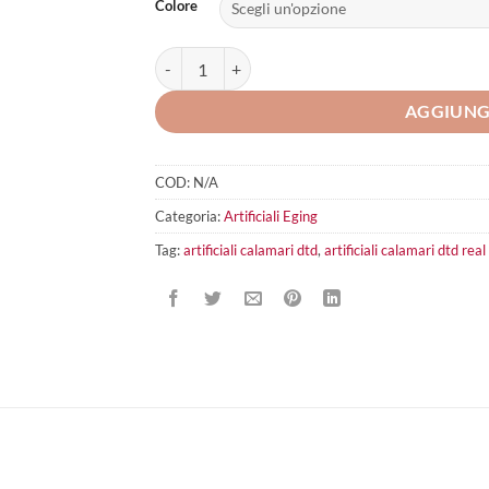
Colore
DTD Real Fish Bukva 2.5 quantità
AGGIUNG
COD:
N/A
Categoria:
Artificiali Eging
Tag:
artificiali calamari dtd
,
artificiali calamari dtd real 