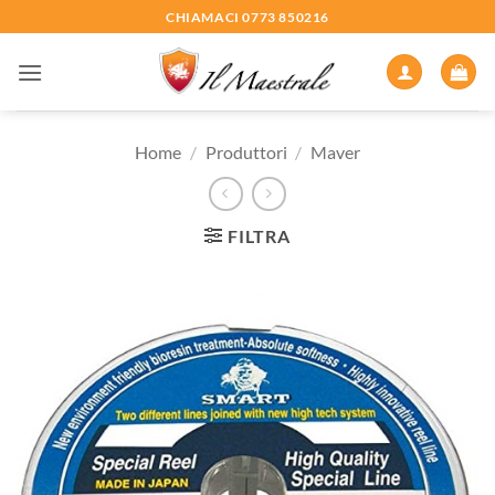
Salta
CHIAMACI 0773 850216
ai
contenuti
Home
/
Produttori
/
Maver
FILTRA