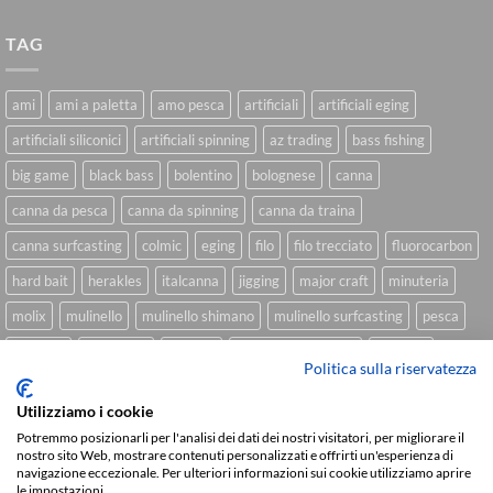
TAG
ami
ami a paletta
amo pesca
artificiali
artificiali eging
artificiali siliconici
artificiali spinning
az trading
bass fishing
big game
black bass
bolentino
bolognese
canna
canna da pesca
canna da spinning
canna da traina
canna surfcasting
colmic
eging
filo
filo trecciato
fluorocarbon
hard bait
herakles
italcanna
jigging
major craft
minuteria
molix
mulinello
mulinello shimano
mulinello surfcasting
pesca
shimano
slow pitch
softbait
softbait yamamoto
spinning
Politica sulla riservatezza
spinning inshore
surfcasting
traina
trecciato
trolling
tubertini
Utilizziamo i cookie
Potremmo posizionarli per l'analisi dei dati dei nostri visitatori, per migliorare il
nostro sito Web, mostrare contenuti personalizzati e offrirti un'esperienza di
navigazione eccezionale. Per ulteriori informazioni sui cookie utilizziamo aprire
Sviluppato da
We Blink Design
le impostazioni.