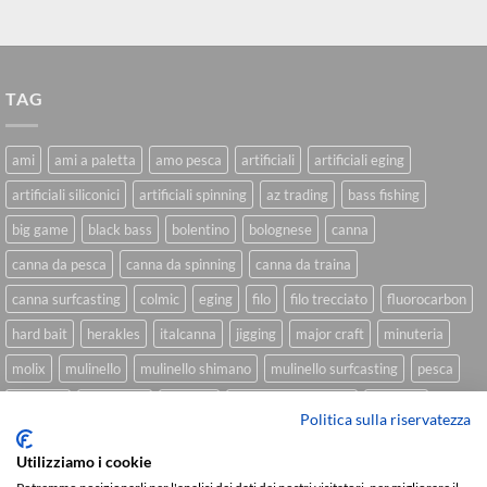
TAG
ami
ami a paletta
amo pesca
artificiali
artificiali eging
artificiali siliconici
artificiali spinning
az trading
bass fishing
big game
black bass
bolentino
bolognese
canna
canna da pesca
canna da spinning
canna da traina
canna surfcasting
colmic
eging
filo
filo trecciato
fluorocarbon
hard bait
herakles
italcanna
jigging
major craft
minuteria
molix
mulinello
mulinello shimano
mulinello surfcasting
pesca
shimano
slow pitch
softbait
softbait yamamoto
spinning
Politica sulla riservatezza
spinning inshore
surfcasting
traina
trecciato
trolling
tubertini
Utilizziamo i cookie