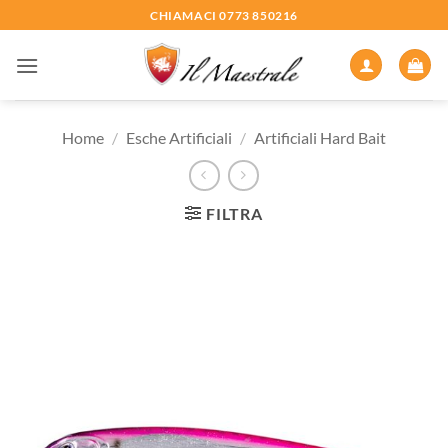
Salta
CHIAMACI 0773 850216
ai
contenuti
Home
/
Esche Artificiali
/
Artificiali Hard Bait
FILTRA