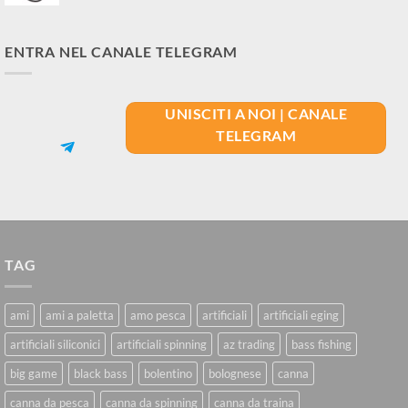
ENTRA NEL CANALE TELEGRAM
UNISCITI A NOI | CANALE
TELEGRAM
TAG
ami
ami a paletta
amo pesca
artificiali
artificiali eging
artificiali siliconici
artificiali spinning
az trading
bass fishing
big game
black bass
bolentino
bolognese
canna
canna da pesca
canna da spinning
canna da traina