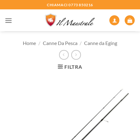
Salta
CHIAMACI 0773 850216
ai
contenuti
Home
/
Canne Da Pesca
/
Canne da Eging
FILTRA