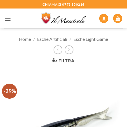
Salta
CHIAMACI 0773 850216
ai
contenuti
Home
/
Esche Artificiali
/
Esche Light Game
FILTRA
-29%