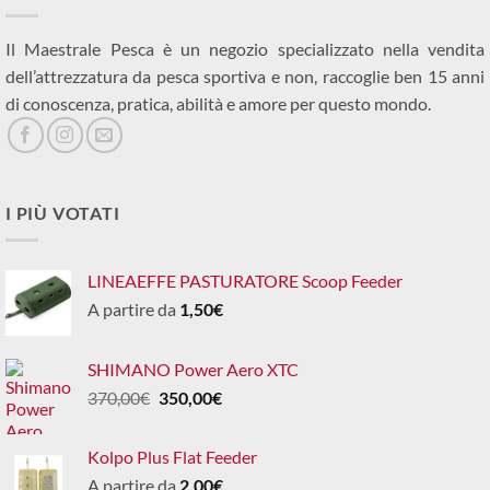
Il Maestrale Pesca è un negozio specializzato nella vendita
dell’attrezzatura da pesca sportiva e non, raccoglie ben 15 anni
di conoscenza, pratica, abilità e amore per questo mondo.
I PIÙ VOTATI
LINEAEFFE PASTURATORE Scoop Feeder
A partire da
1,50
€
SHIMANO Power Aero XTC
Il
Il
370,00
€
350,00
€
prezzo
prezzo
originale
attuale
Kolpo Plus Flat Feeder
era:
è:
A partire da
2,00
€
370,00€.
350,00€.