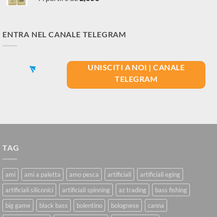
ENTRA NEL CANALE TELEGRAM
UNISCITI A NOI | CANALE
TELEGRAM
TAG
ami
ami a paletta
amo pesca
artificiali
artificiali eging
artificiali siliconici
artificiali spinning
az trading
bass fishing
big game
black bass
bolentino
bolognese
canna