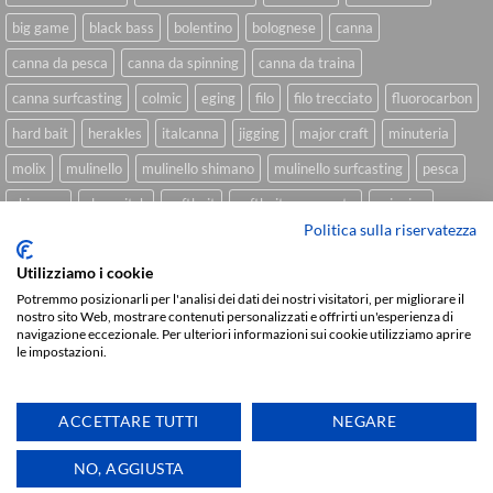
big game
black bass
bolentino
bolognese
canna
canna da pesca
canna da spinning
canna da traina
canna surfcasting
colmic
eging
filo
filo trecciato
fluorocarbon
hard bait
herakles
italcanna
jigging
major craft
minuteria
molix
mulinello
mulinello shimano
mulinello surfcasting
pesca
shimano
slow pitch
softbait
softbait yamamoto
spinning
Politica sulla riservatezza
spinning inshore
surfcasting
traina
trecciato
trolling
tubertini
Utilizziamo i cookie
Potremmo posizionarli per l'analisi dei dati dei nostri visitatori, per migliorare il
nostro sito Web, mostrare contenuti personalizzati e offrirti un'esperienza di
Sviluppato da
We Blink Design
navigazione eccezionale. Per ulteriori informazioni sui cookie utilizziamo aprire
le impostazioni.
Visa
PayPal
Stripe
MasterCard
Cash
On
CHI SIAMO
BLOG
FAQ
CONTATTI
Delivery
ACCETTARE TUTTI
NEGARE
Copyright 2026 ©
IlMaestralePesca.it
Ti aiutiamo
NO, AGGIUSTA