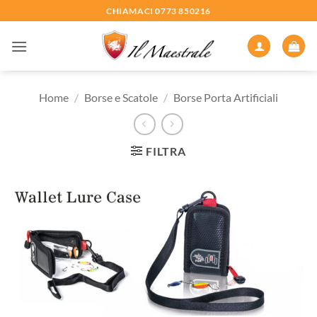
Salta
CHIAMACI 0773 850216
ai
contenuti
Home
/
Borse e Scatole
/
Borse Porta Artificiali
FILTRA