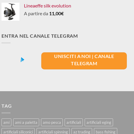
Lineaeffe silk evolution
A partire da
11,00
€
ENTRA NEL CANALE TELEGRAM
UNISCITI A NOI | CANALE
TELEGRAM
TAG
ami
ami a paletta
amo pesca
artificiali
artificiali eging
artificiali siliconici
artificiali spinning
az trading
bass fishing