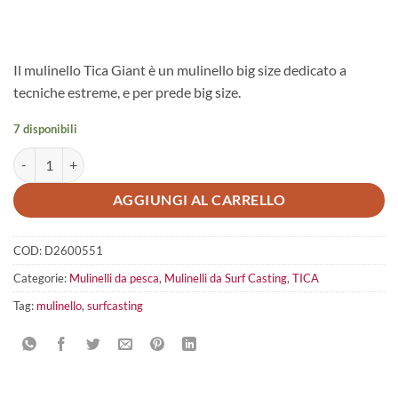
Il mulinello Tica Giant è un mulinello big size dedicato a
tecniche estreme, e per prede big size.
7 disponibili
Mulinello Tica Giant G14000 quantità
AGGIUNGI AL CARRELLO
COD:
D2600551
Categorie:
Mulinelli da pesca
,
Mulinelli da Surf Casting
,
TICA
Tag:
mulinello
,
surfcasting