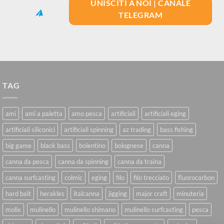
UNISCITI A NOI | CANALE
TELEGRAM
TAG
ami
ami a paletta
amo pesca
artificiali
artificiali eging
artificiali siliconici
artificiali spinning
az trading
bass fishing
big game
black bass
bolentino
bolognese
canna
canna da pesca
canna da spinning
canna da traina
canna surfcasting
colmic
eging
filo
filo trecciato
fluorocarbon
hard bait
herakles
italcanna
jigging
major craft
minuteria
molix
mulinello
mulinello shimano
mulinello surfcasting
pesca