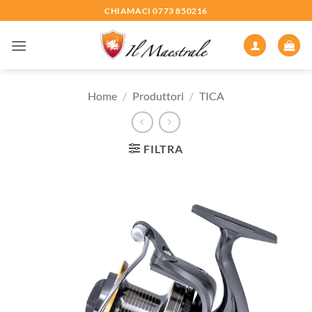
Salta
CHIAMACI 0773 850216
ai
contenuti
Home
/
Produttori
/
TICA
FILTRA