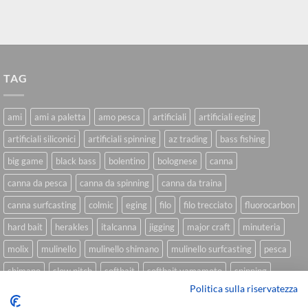
TAG
ami
ami a paletta
amo pesca
artificiali
artificiali eging
artificiali siliconici
artificiali spinning
az trading
bass fishing
big game
black bass
bolentino
bolognese
canna
canna da pesca
canna da spinning
canna da traina
canna surfcasting
colmic
eging
filo
filo trecciato
fluorocarbon
hard bait
herakles
italcanna
jigging
major craft
minuteria
molix
mulinello
mulinello shimano
mulinello surfcasting
pesca
shimano
slow pitch
softbait
softbait yamamoto
spinning
Politica sulla riservatezza
spinning inshore
surfcasting
traina
trecciato
trolling
tubertini