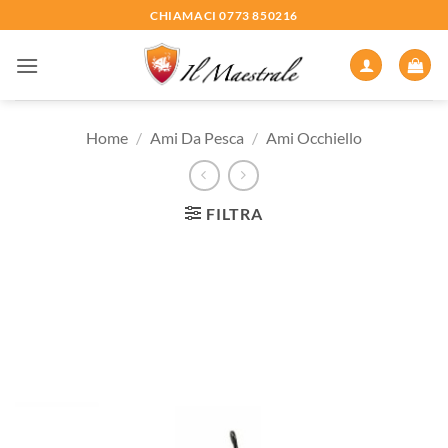
Salta
CHIAMACI 0773 850216
ai
contenuti
Home
/
Ami Da Pesca
/
Ami Occhiello
FILTRA