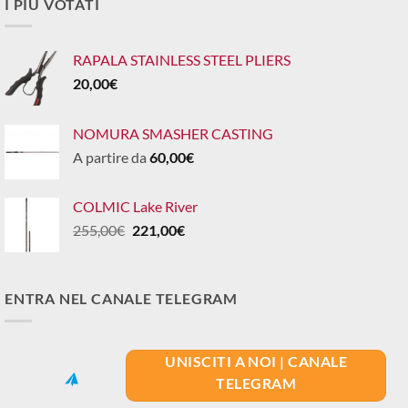
I PIÙ VOTATI
RAPALA STAINLESS STEEL PLIERS
20,00
€
NOMURA SMASHER CASTING
A partire da
60,00
€
COLMIC Lake River
Il
Il
255,00
€
221,00
€
prezzo
prezzo
originale
attuale
era:
è:
ENTRA NEL CANALE TELEGRAM
255,00€.
221,00€.
UNISCITI A NOI | CANALE
TELEGRAM