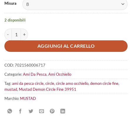
Misura
2 disponibili
Mustad Demon Circle Fine 39951 quantità
AGGIUNGI AL CARRELLO
COD:
7021560006717
Categorie:
Ami Da Pesca
,
Ami Occhiello
Tag:
ami da pesca circle
,
circle
,
circle amo occhiello
,
demon circle fine
,
mustad
,
Mustad Demon Circle Fine 39951
Marchio:
MUSTAD