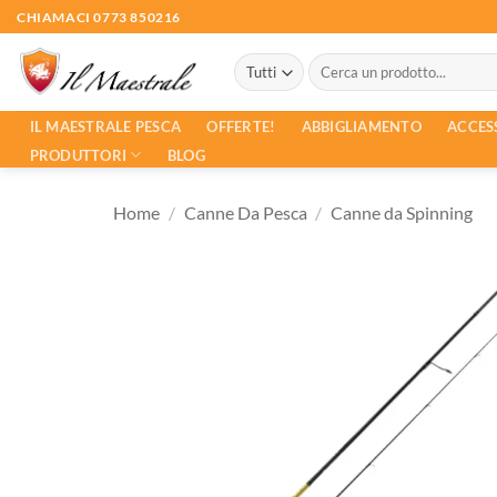
Salta
CHIAMACI 0773 850216
ai
Cerca:
contenuti
ACCES
IL MAESTRALE PESCA
OFFERTE!
ABBIGLIAMENTO
PRODUTTORI
BLOG
Home
/
Canne Da Pesca
/
Canne da Spinning