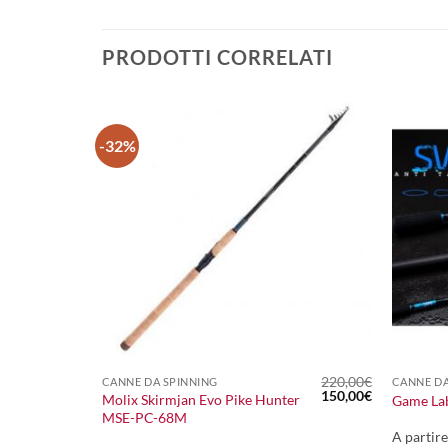
PRODOTTI CORRELATI
-32%
+
+
220,00
€
CANNE DA SPINNING
CANNE DA
Il
Il
150,00
€
Molix Skirmjan Evo Pike Hunter
Game Lab
prezzo
prezzo
MSE-PC-68M
originale
attuale
era:
è:
A partir