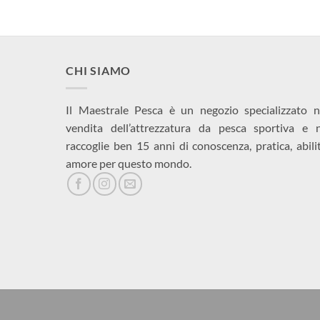
220,00€.
150,00€.
CHI SIAMO
Il Maestrale Pesca è un negozio specializzato n
vendita dell’attrezzatura da pesca sportiva e 
raccoglie ben 15 anni di conoscenza, pratica, abili
amore per questo mondo.