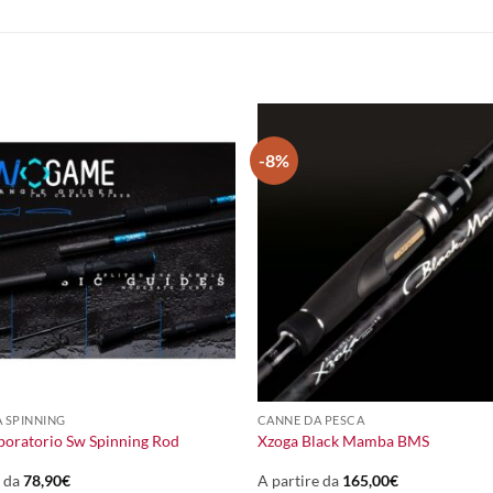
-8%
+
 SPINNING
CANNE DA PESCA
oratorio Sw Spinning Rod
Xzoga Black Mamba BMS
e da
78,90
€
A partire da
165,00
€