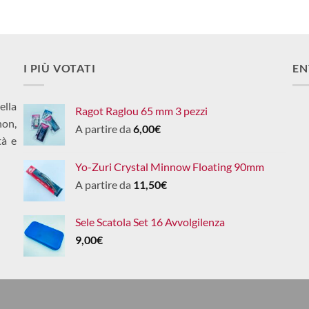
I PIÙ VOTATI
EN
ella
Ragot Raglou 65 mm 3 pezzi
non,
A partire da
6,00
€
tà e
Yo-Zuri Crystal Minnow Floating 90mm
A partire da
11,50
€
Sele Scatola Set 16 Avvolgilenza
9,00
€