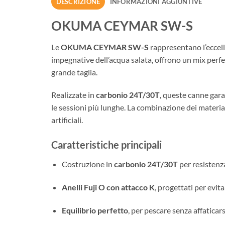
DESCRIZIONE
INFORMAZIONI AGGIUNTIVE
OKUMA CEYMAR SW-S
Le
OKUMA CEYMAR SW-S
rappresentano l’eccell
impegnative dell’acqua salata, offrono un mix perfe
grande taglia.
Realizzate in
carbonio 24T/30T
, queste canne gar
le sessioni più lunghe. La combinazione dei material
artificiali.
Caratteristiche principali
Costruzione in
carbonio 24T/30T
per resistenza
Anelli Fuji O con attacco K
, progettati per evita
Equilibrio perfetto
, per pescare senza affaticar