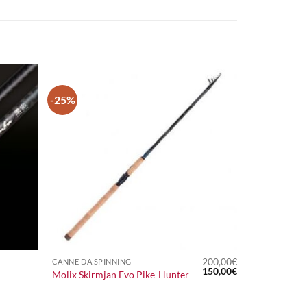
-25%
+
200,00
€
CANNE DA SPINNING
Il
Il
150,00
€
Molix Skirmjan Evo Pike-Hunter
prezzo
prezzo
originale
attuale
era:
è: