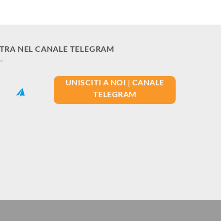
200,00€.
150,00€.
TRA NEL CANALE TELEGRAM
UNISCITI A NOI | CANALE
TELEGRAM