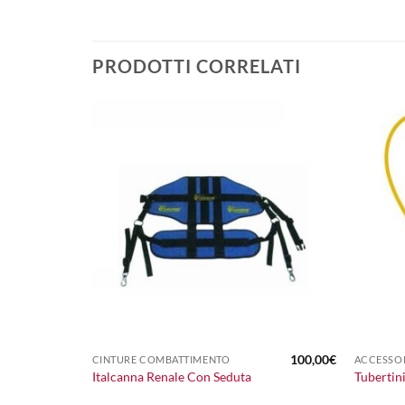
PRODOTTI CORRELATI
+
+
9,00
€
100,00
€
CINTURE COMBATTIMENTO
ACCESSOR
acky
Italcanna Renale Con Seduta
Tubertin