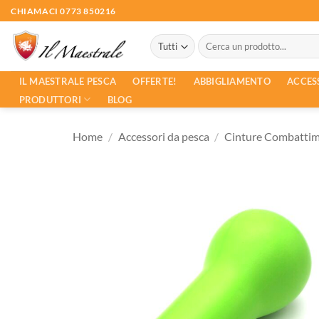
Salta
CHIAMACI 0773 850216
ai
Cerca:
contenuti
ACCES
IL MAESTRALE PESCA
OFFERTE!
ABBIGLIAMENTO
PRODUTTORI
BLOG
Home
/
Accessori da pesca
/
Cinture Combatti