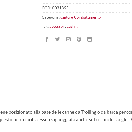
COD:
0031855
Categoria:
Cinture Combattimento
Tag:
accessori
,
cush it
ne posizionato alla base delle canne da Trolling o da barca per c
questo punto potrà essere appoggiata anche sul corpo dell’angler. Ad