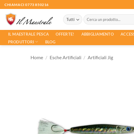
Salta
CHIAMACI 0773 850216
ai
Cerca:
contenuti
ACCES
IL MAESTRALE PESCA
OFFERTE!
ABBIGLIAMENTO
PRODUTTORI
BLOG
Home
/
Esche Artificiali
/
Artificiali Jig