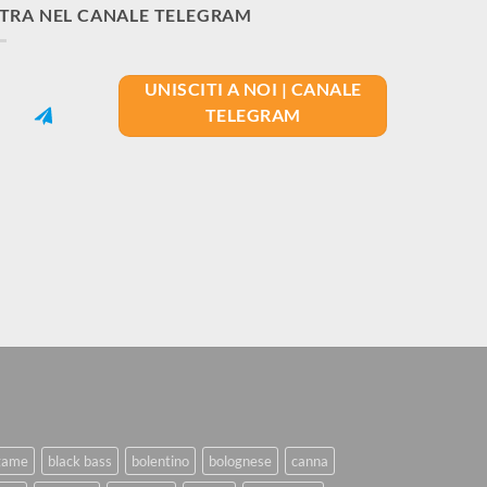
TRA NEL CANALE TELEGRAM
UNISCITI A NOI | CANALE
TELEGRAM
game
black bass
bolentino
bolognese
canna