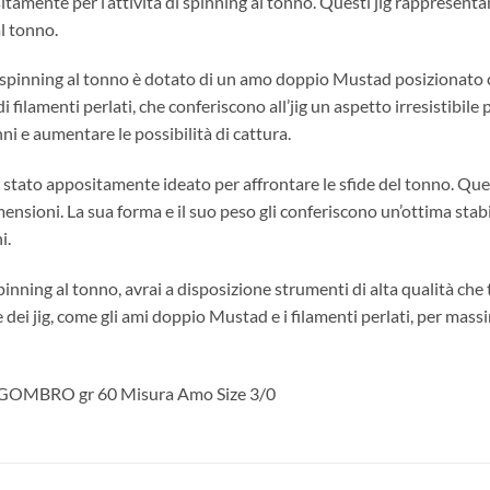
amente per l’attività di spinning al tonno. Questi jig rappresentan
l tonno.
 spinning al tonno è dotato di un amo doppio Mustad posizionato co
lamenti perlati, che conferiscono all’jig un aspetto irresistibile pe
nni e aumentare le possibilità di cattura.
tato appositamente ideato per affrontare le sfide del tonno. Ques
ensioni. La sua forma e il suo peso gli conferiscono un’ottima stabi
i.
pinning al tonno, avrai a disposizione strumenti di alta qualità che
dei jig, come gli ami doppio Mustad e i filamenti perlati, per massim
SGOMBRO gr 60 Misura Amo Size 3/0