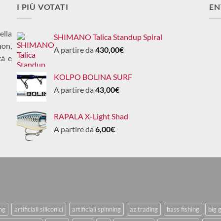
I PIÙ VOTATI
EN
ella
SHIMANO Talica Standup Spiral
non,
A partire da
430,00
€
tà e
KOLPO BOLINA SURF
A partire da
43,00
€
RAPALA X-Light Shad
A partire da
6,00
€
ing
artificiali siliconici
artificiali spinning
az trading
bass fishing
big 