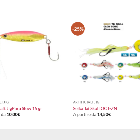
-25%
+
LI JIG
ARTIFICIALI JIG
aft JigPara Slow 15 gr
Seika Tai Skull OCT-ZN
e da
10,00
€
A partire da
14,50
€