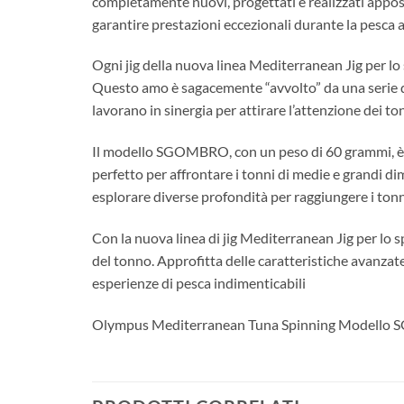
completamente nuovi, progettati e realizzati apposit
garantire prestazioni eccezionali durante la pesca a
Ogni jig della nuova linea Mediterranean Jig per lo
Questo amo è sagacemente “avvolto” da una serie di fi
lavorano in sinergia per attirare l’attenzione dei to
Il modello SGOMBRO, con un peso di 60 grammi, è s
perfetto per affrontare i tonni di medie e grandi dim
esplorare diverse profondità per raggiungere i tonn
Con la nuova linea di jig Mediterranean Jig per lo s
del tonno. Approfitta delle caratteristiche avanzate 
esperienze di pesca indimenticabili
Olympus Mediterranean Tuna Spinning Modello 