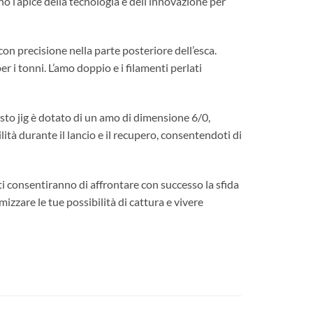
o l’apice della tecnologia e dell’innovazione per
n precisione nella parte posteriore dell’esca.
r i tonni. L’amo doppio e i filamenti perlati
to jig è dotato di un amo di dimensione 6/0,
lità durante il lancio e il recupero, consentendoti di
 ti consentiranno di affrontare con successo la sfida
izzare le tue possibilità di cattura e vivere