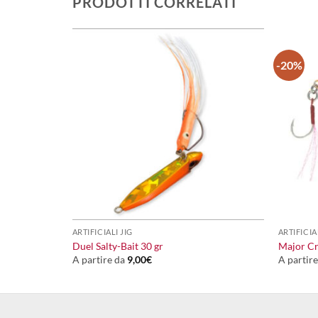
PRODOTTI CORRELATI
-20%
+
+
ARTIFICIALI JIG
ARTIFICIA
gr
Duel Salty-Bait 30 gr
Major Cr
A partire da
9,00
€
A partir