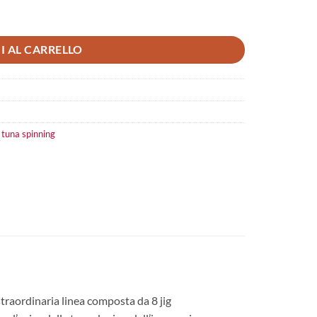
tità
I AL CARRELLO
,
tuna spinning
traordinaria linea composta da 8 jig