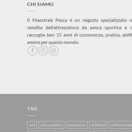
CHI SIAMO
Il Maestrale Pesca è un negozio specializzato n
vendita dell’attrezzatura da pesca sportiva e 
raccoglie ben 15 anni di conoscenza, pratica, abili
amore per questo mondo.
TAG
ami
ami a paletta
amo pesca
artificiali
artificiali eg