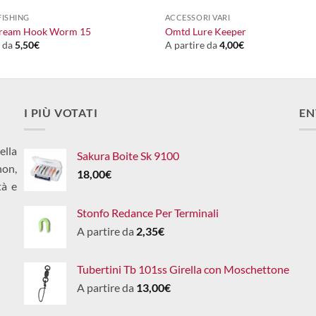
FISHING
ACCESSORI VARI
ream Hook Worm 15
Omtd Lure Keeper
e da
5,50
€
A partire da
4,00
€
I PIÙ VOTATI
EN
ella
Sakura Boite Sk 9100
non,
18,00
€
tà e
Stonfo Redance Per Terminali
A partire da
2,35
€
Tubertini Tb 101ss Girella con Moschettone
A partire da
13,00
€