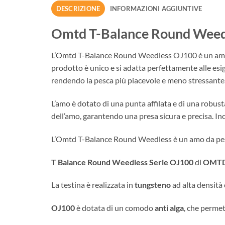
DESCRIZIONE
INFORMAZIONI AGGIUNTIVE
Omtd T-Balance Round Weed
L’Omtd T-Balance Round Weedless OJ100 è un amo da 
prodotto è unico e si adatta perfettamente alle esig
rendendo la pesca più piacevole e meno stressante
L’amo è dotato di una punta affilata e di una robust
dell’amo, garantendo una presa sicura e precisa. Ino
L’Omtd T-Balance Round Weedless è un amo da pesca
T Balance Round Weedless Serie OJ100
di
OMT
La testina è realizzata in
tungsteno
ad alta densità 
OJ100
è dotata di un comodo
anti alga
, che permet