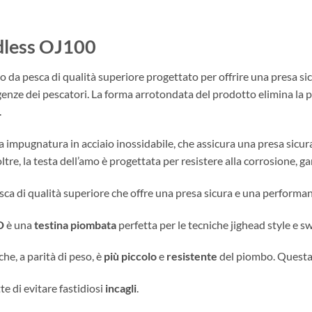
less OJ100
pesca di qualità superiore progettato per offrire una presa sicur
enze dei pescatori. La forma arrotondata del prodotto elimina la pos
.
a impugnatura in acciaio inossidabile, che assicura una presa sicura
ltre, la testa dell’amo è progettata per resistere alla corrosione, g
 di qualità superiore che offre una presa sicura e una performanc
D
è una
testina piombata
perfetta per le tecniche jighead style e s
che, a parità di peso, è
più piccolo
e
resistente
del piombo. Questa 
te di evitare fastidiosi
incagli
.