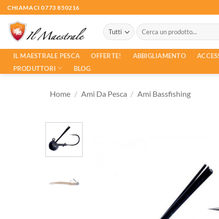
Salta
CHIAMACI 0773 850216
ai
Cerca:
contenuti
ACCES
IL MAESTRALE PESCA
OFFERTE!
ABBIGLIAMENTO
PRODUTTORI
BLOG
Home
/
Ami Da Pesca
/
Ami Bassfishing