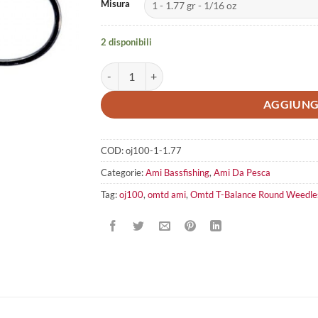
Misura
2 disponibili
Omtd T-Balance Round Weedless OJ100 quantità
AGGIUNG
COD:
oj100-1-1.77
Categorie:
Ami Bassfishing
,
Ami Da Pesca
Tag:
oj100
,
omtd ami
,
Omtd T-Balance Round Weedl