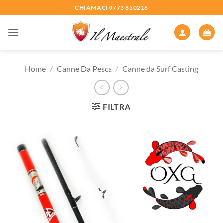
Salta
CHIAMACI 0773 850216
ai
contenuti
Home
/
Canne Da Pesca
/
Canne da Surf Casting
FILTRA