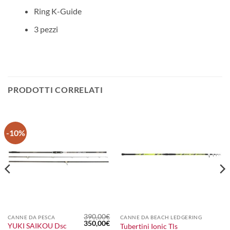
Ring K-Guide
3 pezzi
PRODOTTI CORRELATI
-10%
390,00
€
CANNE DA PESCA
CANNE DA BEACH LEDGERING
Il
Il
350,00
€
YUKI SAIKOU Dsc
Tubertini Ionic Tls
prezzo
prezzo