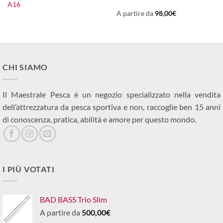
A16
originale
attuale
era:
è:
A partire da
98,00
€
390,00€.
350,00€.
CHI SIAMO
Il Maestrale Pesca è un negozio specializzato nella vendita
dell’attrezzatura da pesca sportiva e non, raccoglie ben 15 anni
di conoscenza, pratica, abilità e amore per questo mondo.
I PIÙ VOTATI
BAD BASS Trio Slim
A partire da
500,00
€