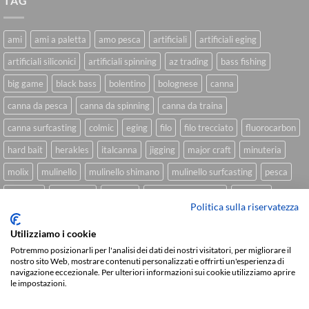
TAG
ami
ami a paletta
amo pesca
artificiali
artificiali eging
artificiali siliconici
artificiali spinning
az trading
bass fishing
big game
black bass
bolentino
bolognese
canna
canna da pesca
canna da spinning
canna da traina
canna surfcasting
colmic
eging
filo
filo trecciato
fluorocarbon
hard bait
herakles
italcanna
jigging
major craft
minuteria
molix
mulinello
mulinello shimano
mulinello surfcasting
pesca
shimano
slow pitch
softbait
softbait yamamoto
spinning
Politica sulla riservatezza
spinning inshore
surfcasting
traina
trecciato
trolling
tubertini
Utilizziamo i cookie
Potremmo posizionarli per l'analisi dei dati dei nostri visitatori, per migliorare il
nostro sito Web, mostrare contenuti personalizzati e offrirti un'esperienza di
navigazione eccezionale. Per ulteriori informazioni sui cookie utilizziamo aprire
Sviluppato da
We Blink Design
le impostazioni.
Visa
PayPal
Stripe
MasterCard
Cash