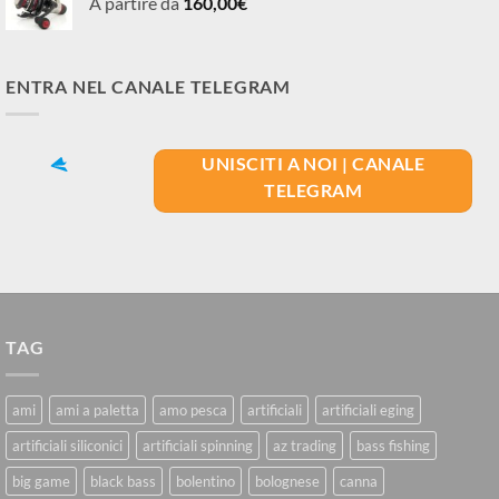
A partire da
160,00
€
ENTRA NEL CANALE TELEGRAM
UNISCITI A NOI | CANALE
TELEGRAM
TAG
ami
ami a paletta
amo pesca
artificiali
artificiali eging
artificiali siliconici
artificiali spinning
az trading
bass fishing
big game
black bass
bolentino
bolognese
canna