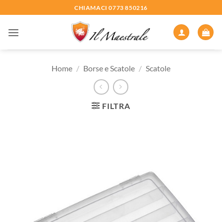
Salta
CHIAMACI 0773 850216
ai
contenuti
Home
/
Borse e Scatole
/
Scatole
FILTRA