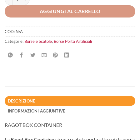
AGGIUNGI AL CARRELLO
COD:
N/A
Categorie:
Borse e Scatole
,
Borse Porta Artificiali
DESCRIZIONE
INFORMAZIONI AGGIUNTIVE
RAGOT BOX CONTAINER
La
Ragot Box Container
è una scatola porta attrezzi da pesca