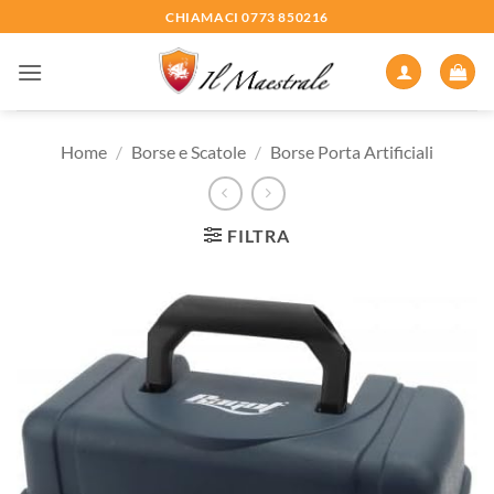
Salta
CHIAMACI 0773 850216
ai
contenuti
Home
/
Borse e Scatole
/
Borse Porta Artificiali
FILTRA