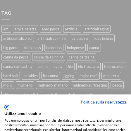
TAG
ami
ami a paletta
amo pesca
artificiali
artificiali eging
artificiali siliconici
artificiali spinning
az trading
bass fishing
big game
black bass
bolentino
bolognese
canna
canna da pesca
canna da spinning
canna da traina
canna surfcasting
colmic
eging
filo
filo trecciato
fluorocarbon
hard bait
herakles
italcanna
jigging
major craft
minuteria
molix
mulinello
mulinello shimano
mulinello surfcasting
pesca
shimano
slow pitch
softbait
softbait yamamoto
spinning
Politica sulla riservatezza
spinning inshore
surfcasting
traina
trecciato
trolling
tubertini
Utilizziamo i cookie
Potremmo posizionarli per l'analisi dei dati dei nostri visitatori, per migliorare il
nostro sito Web, mostrare contenuti personalizzati e offrirti un'esperienza di
Sviluppato da
We Blink Design
navigazione eccezionale. Per ulteriori informazioni sui cookie utilizziamo aprire