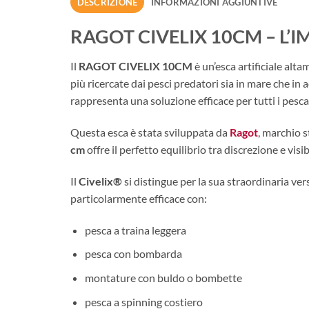
DESCRIZIONE
INFORMAZIONI AGGIUNTIVE
RAGOT CIVELIX 10CM – L’I
Il
RAGOT CIVELIX 10CM
è un’esca artificiale alta
più ricercate dai pesci predatori sia in mare che in
rappresenta una soluzione efficace per tutti i pesc
Questa esca è stata sviluppata da
Ragot
, marchio s
cm
offre il perfetto equilibrio tra discrezione e visi
Il
Civelix®
si distingue per la sua straordinaria vers
particolarmente efficace con:
pesca a traina leggera
pesca con bombarda
montature con buldo o bombette
pesca a spinning costiero