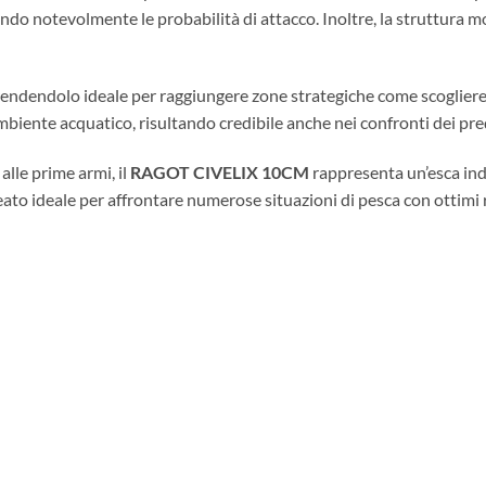
ndo notevolmente le probabilità di attacco. Inoltre, la struttura 
rendendolo ideale per raggiungere zone strategiche come scogliere, p
mbiente acquatico, risultando credibile anche nei confronti dei pred
lle prime armi, il
RAGOT CIVELIX 10CM
rappresenta un’esca indi
eato ideale per affrontare numerose situazioni di pesca con ottimi r