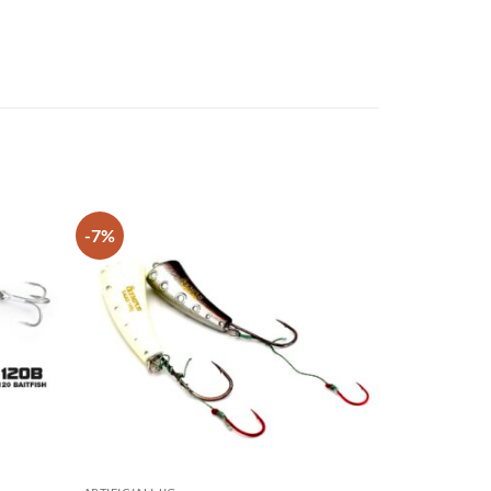
-7%
+