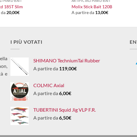
LI HARD BAIT
ARTIFICIALI HARD BAIT
d 185T Slim
Molix Stick Bait 120B
e da
20,00
€
A partire da
13,00
€
I PIÙ VOTATI
EN
ella
SHIMANO TechniumTai Rubber
non,
A partire da
119,00
€
tà e
COLMIC Axial
A partire da
6,00
€
TUBERTINI Squid Jig VLP F.R.
A partire da
6,50
€