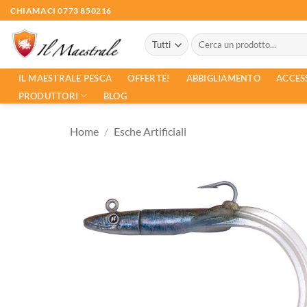
Salta
CHIAMACI 0773 850216
ai
Cerca:
contenuti
ACCES
IL MAESTRALE PESCA
OFFERTE!
ABBIGLIAMENTO
PRODUTTORI
BLOG
Home
/
Esche Artificiali