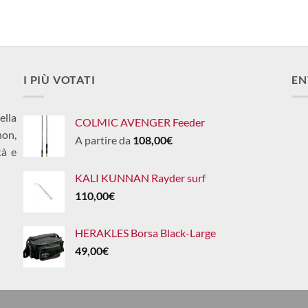
I PIÙ VOTATI
EN
ella
COLMIC AVENGER Feeder
non,
A partire da
108,00
€
tà e
KALI KUNNAN Rayder surf
110,00
€
HERAKLES Borsa Black-Large
49,00
€