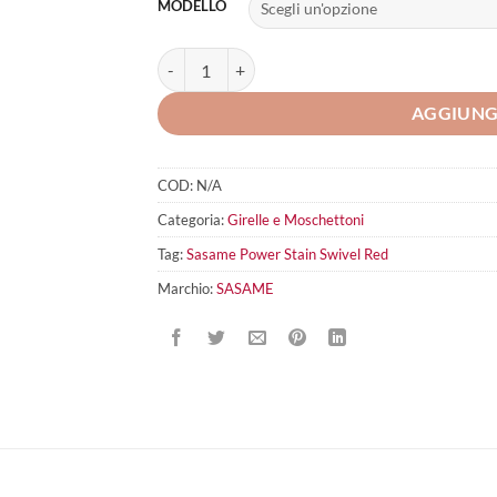
MODELLO
Sasame Power Stain Swivel Red quantità
AGGIUNG
COD:
N/A
Categoria:
Girelle e Moschettoni
Tag:
Sasame Power Stain Swivel Red
Marchio:
SASAME