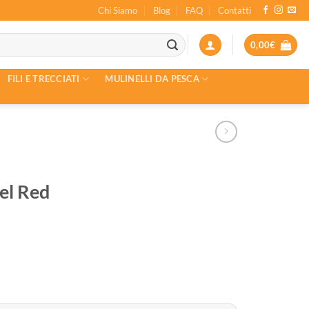
Chi Siamo
Blog
FAQ
Contatti
0,00
€
FILI E TRECCIATI
MULINELLI DA PESCA
el Red