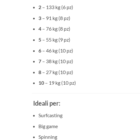
2
– 133 kg (6 pz)
3
– 91 kg (8 pz)
4
– 76 kg (8 pz)
5
– 55 kg (9 pz)
6
– 46 kg (10 pz)
7
– 38 kg (10 pz)
8
– 27 kg (10 pz)
10
– 19 kg (10 pz)
Ideali per:
Surfcasting
Big game
Spinning