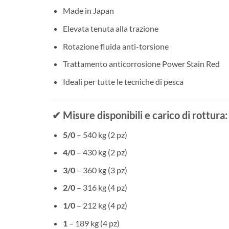
Made in Japan
Elevata tenuta alla trazione
Rotazione fluida anti-torsione
Trattamento anticorrosione Power Stain Red
Ideali per tutte le tecniche di pesca
✔ Misure disponibili e carico di rottura:
5/0
– 540 kg (2 pz)
4/0
– 430 kg (2 pz)
3/0
– 360 kg (3 pz)
2/0
– 316 kg (4 pz)
1/0
– 212 kg (4 pz)
1
– 189 kg (4 pz)