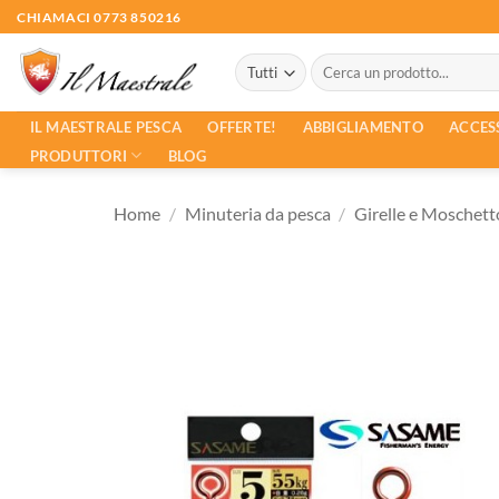
Salta
CHIAMACI 0773 850216
ai
Cerca:
contenuti
ACCES
IL MAESTRALE PESCA
OFFERTE!
ABBIGLIAMENTO
PRODUTTORI
BLOG
Home
/
Minuteria da pesca
/
Girelle e Moschett