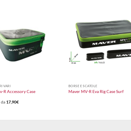
+
I VARI
BORSE E SCATOLE
v-R Accessory Case
Maver MV-R Eva Rig Case Surf
e da
17,90
€