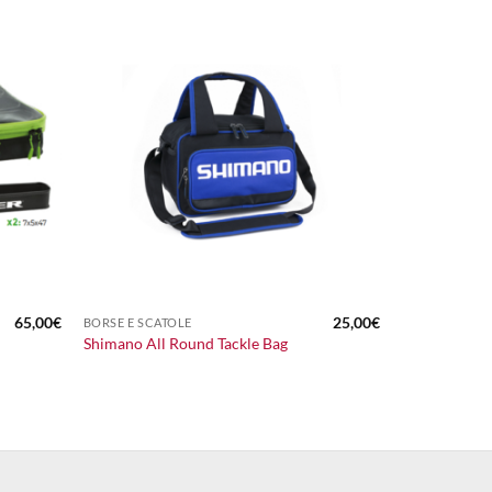
+
65,00
€
25,00
€
BORSE E SCATOLE
Shimano All Round Tackle Bag