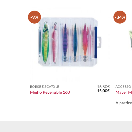
-9%
-34%
+
+
22,00
€
16,50
€
BORSE E SCATOLE
ACCESSOR
Il
Il
15,00
€
Meiho Reversible 160
Maver M
prezzo
prezzo
originale
attuale
era:
è:
A partir
16,50€.
15,00€.