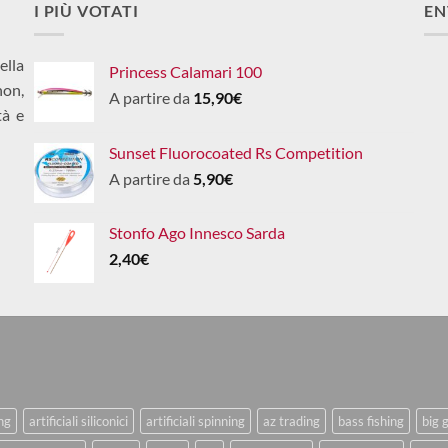
I PIÙ VOTATI
EN
ella
Princess Calamari 100
non,
A partire da
15,90
€
tà e
Sunset Fluorocoated Rs Competition
A partire da
5,90
€
Stonfo Ago Innesco Sarda
2,40
€
ing
artificiali siliconici
artificiali spinning
az trading
bass fishing
big 