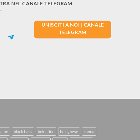
TRA NEL CANALE TELEGRAM
UNISCITI A NOI | CANALE
TELEGRAM
game
black bass
bolentino
bolognese
canna