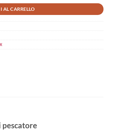
I AL CARRELLO
X
i pescatore