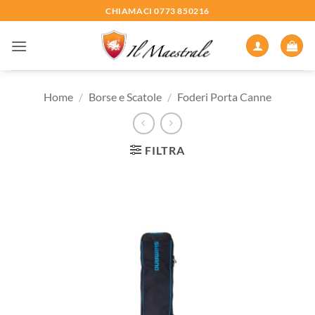
Salta
CHIAMACI 0773 850216
ai
contenuti
Home
/
Borse e Scatole
/
Foderi Porta Canne
FILTRA