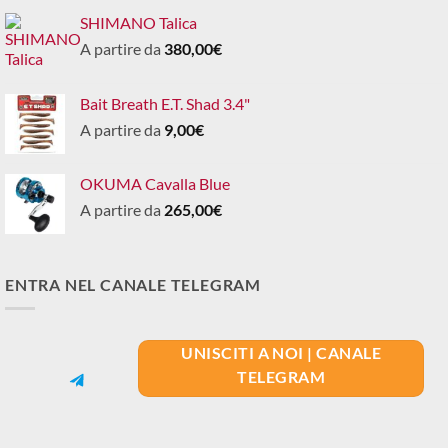
SHIMANO Talica
A partire da
380,00
€
Bait Breath E.T. Shad 3.4"
A partire da
9,00
€
OKUMA Cavalla Blue
A partire da
265,00
€
ENTRA NEL CANALE TELEGRAM
UNISCITI A NOI | CANALE
TELEGRAM