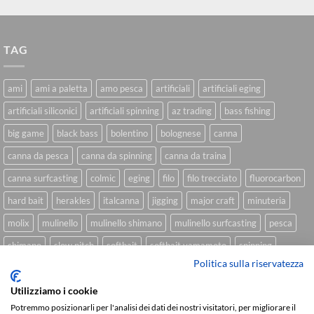
TAG
ami
ami a paletta
amo pesca
artificiali
artificiali eging
artificiali siliconici
artificiali spinning
az trading
bass fishing
big game
black bass
bolentino
bolognese
canna
canna da pesca
canna da spinning
canna da traina
canna surfcasting
colmic
eging
filo
filo trecciato
fluorocarbon
hard bait
herakles
italcanna
jigging
major craft
minuteria
molix
mulinello
mulinello shimano
mulinello surfcasting
pesca
shimano
slow pitch
softbait
softbait yamamoto
spinning
Politica sulla riservatezza
spinning inshore
surfcasting
traina
trecciato
trolling
tubertini
Utilizziamo i cookie
Potremmo posizionarli per l'analisi dei dati dei nostri visitatori, per migliorare il