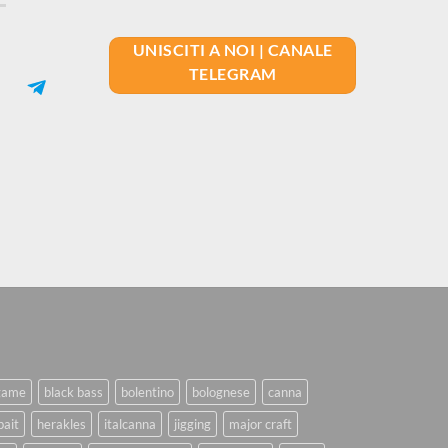
UNISCITI A NOI | CANALE
TELEGRAM
game
black bass
bolentino
bolognese
canna
bait
herakles
italcanna
jigging
major craft