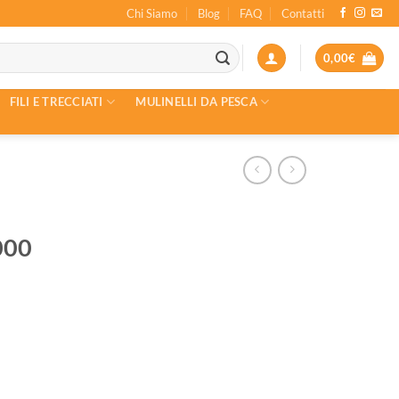
Chi Siamo
Blog
FAQ
Contatti
0,00
€
FILI E TRECCIATI
MULINELLI DA PESCA
000