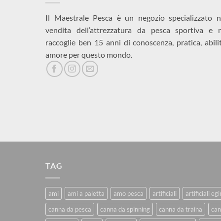
Il Maestrale Pesca è un negozio specializzato n
vendita dell’attrezzatura da pesca sportiva e 
raccoglie ben 15 anni di conoscenza, pratica, abili
amore per questo mondo.
TAG
ami
ami a paletta
amo pesca
artificiali
artificiali eg
canna da pesca
canna da spinning
canna da traina
can