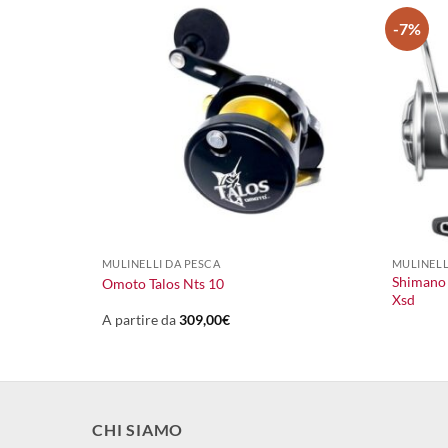
-7%
+
+
120,00
€
MULINELLI DA PESCA
MULINELL
Shimano
Omoto Talos Nts 10
Xsd
A partire da
309,00
€
CHI SIAMO