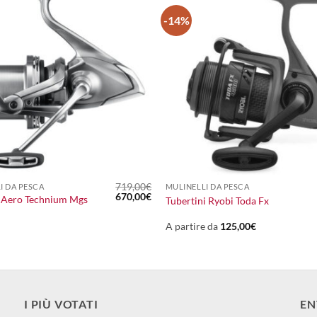
-14%
+
719,00
€
I DA PESCA
MULINELLI DA PESCA
Il
Il
670,00
€
 Aero Technium Mgs
Tubertini Ryobi Toda Fx
prezzo
prezzo
originale
attuale
era:
è:
A partire da
125,00
€
719,00€.
670,00€.
I PIÙ VOTATI
EN