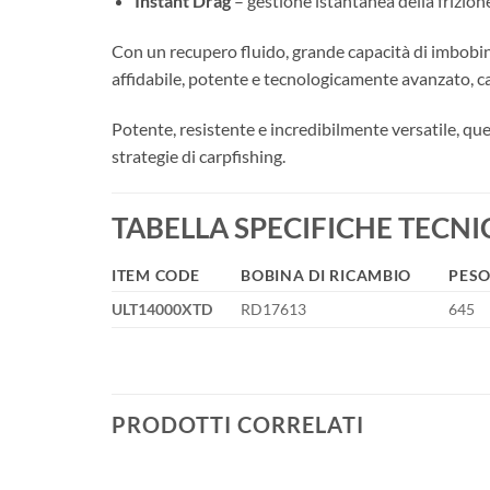
Instant Drag
– gestione istantanea della frizion
Con un recupero fluido, grande capacità di imbobin
affidabile, potente e tecnologicamente avanzato, ca
Potente, resistente e incredibilmente versatile, que
strategie di carpfishing.
TABELLA SPECIFICHE TECNI
ITEM CODE
BOBINA DI RICAMBIO
PESO
ULT14000XTD
RD17613
645
PRODOTTI CORRELATI