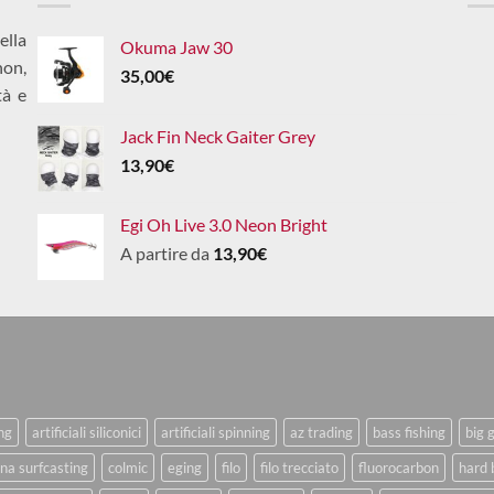
ella
Okuma Jaw 30
non,
35,00
€
tà e
Jack Fin Neck Gaiter Grey
13,90
€
Egi Oh Live 3.0 Neon Bright
A partire da
13,90
€
ing
artificiali siliconici
artificiali spinning
az trading
bass fishing
big 
na surfcasting
colmic
eging
filo
filo trecciato
fluorocarbon
hard 