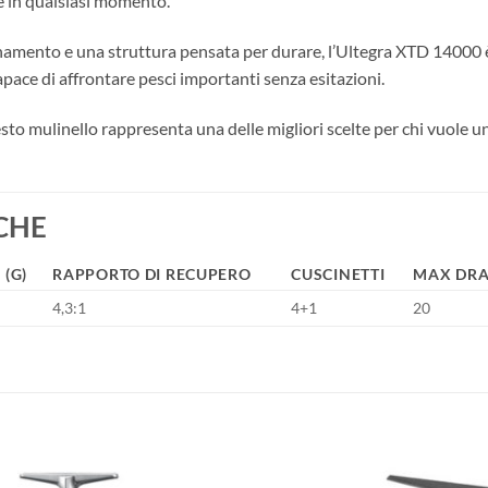
e in qualsiasi momento.
amento e una struttura pensata per durare, l’Ultegra XTD 14000 è i
pace di affrontare pesci importanti senza esitazioni.
sto mulinello rappresenta una delle migliori scelte per chi vuole un 
CHE
 (G)
RAPPORTO DI RECUPERO
CUSCINETTI
MAX DRA
4,3:1
4+1
20