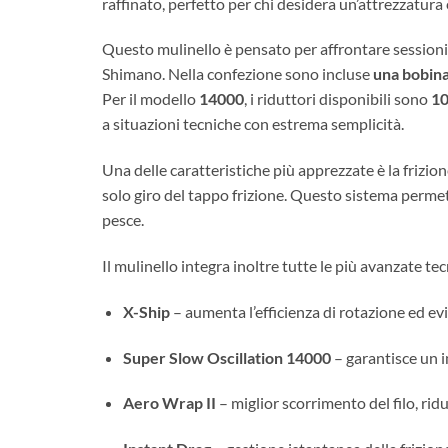
raffinato, perfetto per chi desidera un’attrezzatura
Questo mulinello è pensato per affrontare sessioni
Shimano. Nella confezione sono incluse
una bobina
Per il modello
14000
, i riduttori disponibili sono
10
a situazioni tecniche con estrema semplicità.
Una delle caratteristiche più apprezzate è la frizio
solo giro del tappo frizione. Questo sistema permett
pesce.
Il mulinello integra inoltre tutte le più avanzate t
X-Ship
– aumenta l’efficienza di rotazione ed evi
Super Slow Oscillation 14000
– garantisce un 
Aero Wrap II
– miglior scorrimento del filo, ri