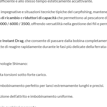
 efficiente e allo stesso tempo esteticamente accattivante.
 impegnative e situazioni tecniche tipiche del carpfishing, mantene
 di ricambio
e
riduttori di capacità
che permettono al pescatore di 
000 / 6000 / 3500
, offrendo versatilità nella gestione dei fili e p
ne
Instant Drag
, che consente di passare dalla bobina completamen
e di reagire rapidamente durante le fasi più delicate della ferrata
ecnologie Shimano:
ta torsioni sotto forte carico.
imbobinamento perfetto per lanci estremamente lunghi e precisi.
duzione dell’attrito e imbobinamento uniforme.