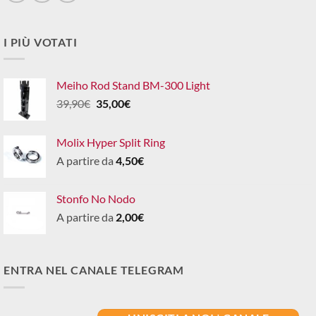
I PIÙ VOTATI
Meiho Rod Stand BM-300 Light
Il
Il
39,90
€
35,00
€
prezzo
prezzo
originale
attuale
Molix Hyper Split Ring
era:
è:
A partire da
4,50
€
39,90€.
35,00€.
Stonfo No Nodo
A partire da
2,00
€
ENTRA NEL CANALE TELEGRAM