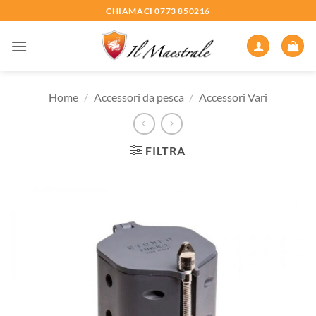
Salta
CHIAMACI 0773 850216
ai
contenuti
Home
/
Accessori da pesca
/
Accessori Vari
FILTRA