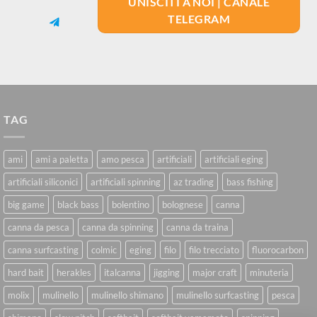
UNISCITI A NOI | CANALE
TELEGRAM
TAG
ami
ami a paletta
amo pesca
artificiali
artificiali eging
artificiali siliconici
artificiali spinning
az trading
bass fishing
big game
black bass
bolentino
bolognese
canna
canna da pesca
canna da spinning
canna da traina
canna surfcasting
colmic
eging
filo
filo trecciato
fluorocarbon
hard bait
herakles
italcanna
jigging
major craft
minuteria
molix
mulinello
mulinello shimano
mulinello surfcasting
pesca