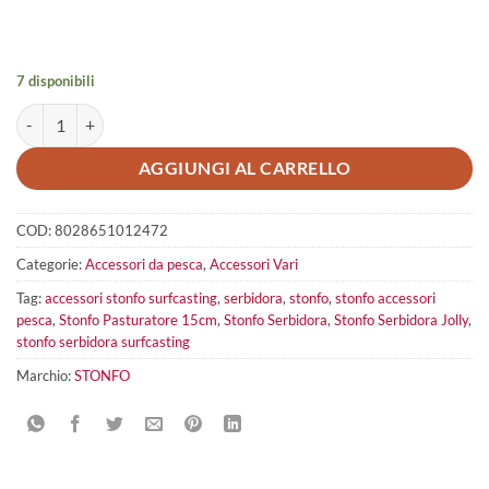
7 disponibili
Stonfo Pasturatore 15cm quantità
AGGIUNGI AL CARRELLO
COD:
8028651012472
Categorie:
Accessori da pesca
,
Accessori Vari
Tag:
accessori stonfo surfcasting
,
serbidora
,
stonfo
,
stonfo accessori
pesca
,
Stonfo Pasturatore 15cm
,
Stonfo Serbidora
,
Stonfo Serbidora Jolly
,
stonfo serbidora surfcasting
Marchio:
STONFO