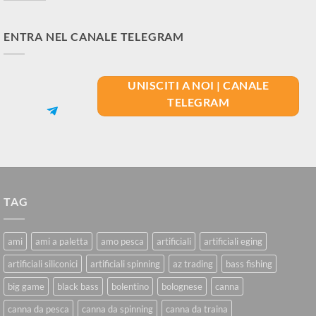
ENTRA NEL CANALE TELEGRAM
UNISCITI A NOI | CANALE
TELEGRAM
TAG
ami
ami a paletta
amo pesca
artificiali
artificiali eging
artificiali siliconici
artificiali spinning
az trading
bass fishing
big game
black bass
bolentino
bolognese
canna
canna da pesca
canna da spinning
canna da traina