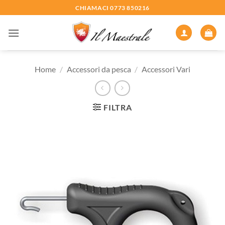
Salta
CHIAMACI 0773 850216
ai
contenuti
Home
/
Accessori da pesca
/
Accessori Vari
FILTRA