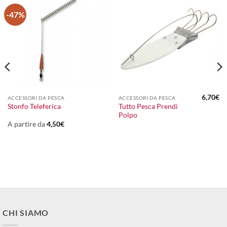
-47%
6,70
€
ACCESSORI DA PESCA
ACCESSORI DA PESCA
l
Tutto Pesca Prendi
Stonfo Teleferica
prezzo
Polpo
le
attuale
:
A partire da
4,50
€
35,00€.
CHI SIAMO