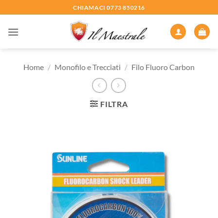
Salta
CHIAMACI 0773 850216
ai
contenuti
Home
/
Monofilo e Trecciati
/
Filo Fluoro Carbon
FILTRA