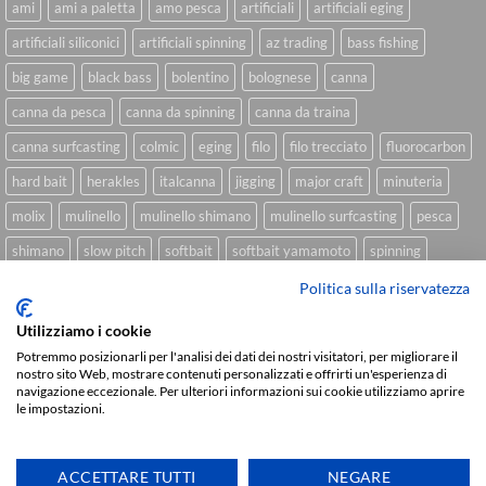
ami
ami a paletta
amo pesca
artificiali
artificiali eging
artificiali siliconici
artificiali spinning
az trading
bass fishing
big game
black bass
bolentino
bolognese
canna
canna da pesca
canna da spinning
canna da traina
canna surfcasting
colmic
eging
filo
filo trecciato
fluorocarbon
hard bait
herakles
italcanna
jigging
major craft
minuteria
molix
mulinello
mulinello shimano
mulinello surfcasting
pesca
shimano
slow pitch
softbait
softbait yamamoto
spinning
spinning inshore
surfcasting
traina
trecciato
trolling
tubertini
Politica sulla riservatezza
Utilizziamo i cookie
Potremmo posizionarli per l'analisi dei dati dei nostri visitatori, per migliorare il
nostro sito Web, mostrare contenuti personalizzati e offrirti un'esperienza di
Sviluppato da
We Blink Design
navigazione eccezionale. Per ulteriori informazioni sui cookie utilizziamo aprire
Visa
PayPal
Stripe
MasterCard
Cash
le impostazioni.
On
CHI SIAMO
BLOG
FAQ
CONTATTI
Delivery
ACCETTARE TUTTI
NEGARE
Copyright 2026 ©
IlMaestralePesca.it