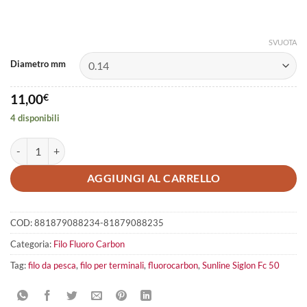
SVUOTA
Diametro mm
11,00
€
4 disponibili
Sunline Siglon Fc 50 quantità
AGGIUNGI AL CARRELLO
COD:
881879088234-81879088235
Categoria:
Filo Fluoro Carbon
Tag:
filo da pesca
,
filo per terminali
,
fluorocarbon
,
Sunline Siglon Fc 50