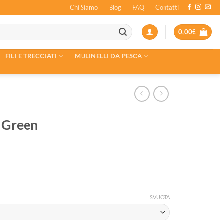
Chi Siamo
Blog
FAQ
Contatti
0,00
€
FILI E TRECCIATI
MULINELLI DA PESCA
t Green
SVUOTA