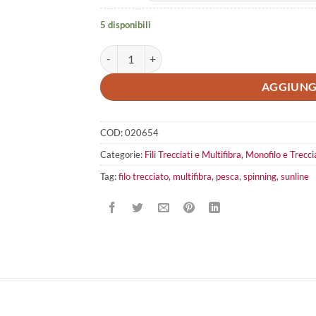
5 disponibili
Sunline Siglon Pe X8 Light Green quantità
AGGIUNG
COD:
020654
Categorie:
Fili Trecciati e Multifibra
,
Monofilo e Trecci
Tag:
filo trecciato
,
multifibra
,
pesca
,
spinning
,
sunline