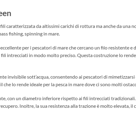
reen
ili caratterizzata da altissimi carichi di rottura ma anche da una n
bass fishing, spinning in mare.
eccellente per i pescatori di mare che cercano un filo resistente e di
fili intrecciati in modo molto preciso. Questa costruzione lo rende 
te invisibile sott’acqua, consentendo ai pescatori di mimetizzarsi e
il che lo rende ideale per la pesca in mare dove ci sono molti ostaco
tente, con un diametro inferiore rispetto ai fili intrecciati tradizio
recupero. Inoltre, la sua resistenza alla trazione è molto elevata, il 