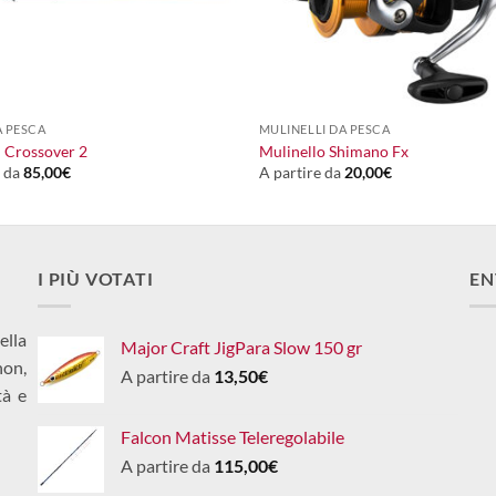
+
 PESCA
MULINELLI DA PESCA
i Crossover 2
Mulinello Shimano Fx
e da
85,00
€
A partire da
20,00
€
I PIÙ VOTATI
EN
ella
Major Craft JigPara Slow 150 gr
non,
A partire da
13,50
€
tà e
Falcon Matisse Teleregolabile
A partire da
115,00
€