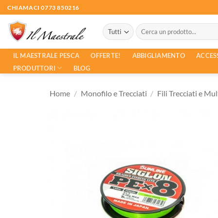
Salta
CHIAMACI 0773 850216
ai
Cerca:
contenuti
ACCES
IL MAESTRALE PESCA
OFFERTE!
ABBIGLIAMENTO
PRODUTTORI
BLOG
Home
/
Monofilo e Trecciati
/
Fili Trecciati e Mul