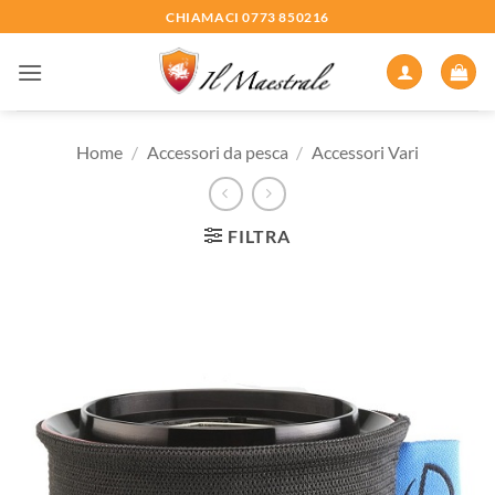
Salta
CHIAMACI 0773 850216
ai
contenuti
Home
/
Accessori da pesca
/
Accessori Vari
FILTRA