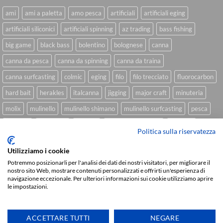
ami
ami a paletta
amo pesca
artificiali
artificiali eging
artificiali siliconici
artificiali spinning
az trading
bass fishing
big game
black bass
bolentino
bolognese
canna
canna da pesca
canna da spinning
canna da traina
canna surfcasting
colmic
eging
filo
filo trecciato
fluorocarbon
hard bait
herakles
italcanna
jigging
major craft
minuteria
molix
mulinello
mulinello shimano
mulinello surfcasting
pesca
shimano
slow pitch
softbait
softbait yamamoto
spinning
Politica sulla riservatezza
spinning inshore
surfcasting
traina
trecciato
trolling
tubertini
Utilizziamo i cookie
Potremmo posizionarli per l'analisi dei dati dei nostri visitatori, per migliorare il
nostro sito Web, mostrare contenuti personalizzati e offrirti un'esperienza di
navigazione eccezionale. Per ulteriori informazioni sui cookie utilizziamo aprire
Sviluppato da
We Blink Design
le impostazioni.
Visa
PayPal
Stripe
MasterCard
Cash
On
CHI SIAMO
BLOG
FAQ
CONTATTI
ACCETTARE TUTTI
NEGARE
Delivery