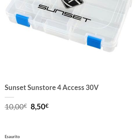
Sunset Sunstore 4 Access 30V
Il
Il
10,00
8,50
€
€
prezzo
prezzo
originale
attuale
era:
è:
10,00€.
8,50€.
Esaurito