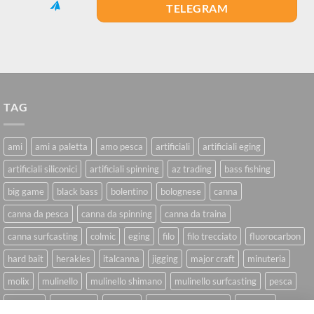
TELEGRAM
TAG
ami
ami a paletta
amo pesca
artificiali
artificiali eging
artificiali siliconici
artificiali spinning
az trading
bass fishing
big game
black bass
bolentino
bolognese
canna
canna da pesca
canna da spinning
canna da traina
canna surfcasting
colmic
eging
filo
filo trecciato
fluorocarbon
hard bait
herakles
italcanna
jigging
major craft
minuteria
molix
mulinello
mulinello shimano
mulinello surfcasting
pesca
shimano
slow pitch
softbait
softbait yamamoto
spinning