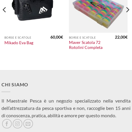
60,00
€
22,00
€
BORSE E SCATOLE
BORSE E SCATOLE
l
Maver Scatola 72
Mikado Eva Bag
prezzo
Rotolini Completa
le
attuale
:
12,00€.
CHI SIAMO
Il Maestrale Pesca è un negozio specializzato nella vendita
dell’attrezzatura da pesca sportiva e non, raccoglie ben 15 anni
di conoscenza, pratica, abilità e amore per questo mondo.