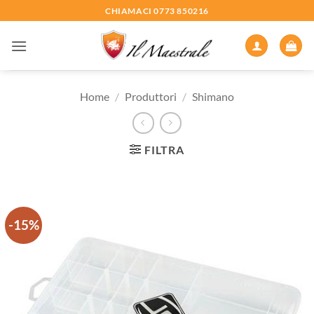
Salta
CHIAMACI 0773 850216
ai
contenuti
Home
/
Produttori
/
Shimano
FILTRA
-15%