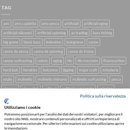
TAG
ami
ami a paletta
amo pesca
artificiali
artificiali eging
artificiali siliconici
artificiali spinning
az trading
bass fishing
big game
black bass
bolentino
bolognese
canna
canna da pesca
canna da spinning
canna da traina
canna surfcasting
colmic
eging
filo
filo trecciato
fluorocarbon
hard bait
herakles
italcanna
jigging
major craft
minuteria
molix
mulinello
mulinello shimano
mulinello surfcasting
pesca
shimano
slow pitch
softbait
softbait yamamoto
spinning
Politica sulla riservatezza
spinning inshore
surfcasting
traina
trecciato
trolling
tubertini
Utilizziamo i cookie
Potremmo posizionarli per l'analisi dei dati dei nostri visitatori, per migliorare il
nostro sito Web, mostrare contenuti personalizzati e offrirti un'esperienza di
Sviluppato da
We Blink Design
navigazione eccezionale. Per ulteriori informazioni sui cookie utilizziamo aprire
le impostazioni.