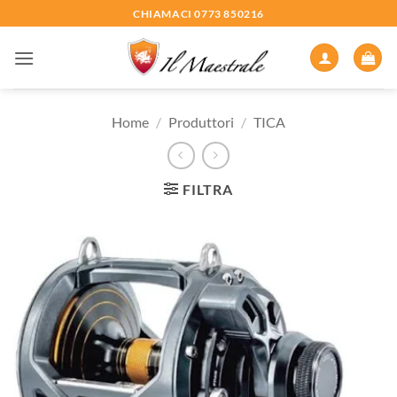
Salta
CHIAMACI 0773 850216
ai
contenuti
Home
/
Produttori
/
TICA
FILTRA