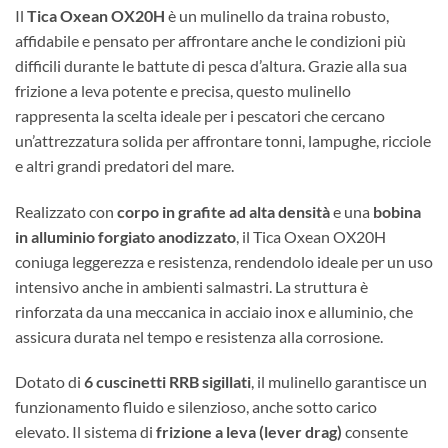
Il
Tica Oxean OX20H
è un mulinello da traina robusto,
affidabile e pensato per affrontare anche le condizioni più
difficili durante le battute di pesca d’altura. Grazie alla sua
frizione a leva potente e precisa, questo mulinello
rappresenta la scelta ideale per i pescatori che cercano
un’attrezzatura solida per affrontare tonni, lampughe, ricciole
e altri grandi predatori del mare.
Realizzato con
corpo in grafite ad alta densità
e una
bobina
in alluminio forgiato anodizzato
, il Tica Oxean OX20H
coniuga leggerezza e resistenza, rendendolo ideale per un uso
intensivo anche in ambienti salmastri. La struttura è
rinforzata da una meccanica in acciaio inox e alluminio, che
assicura durata nel tempo e resistenza alla corrosione.
Dotato di
6 cuscinetti RRB sigillati
, il mulinello garantisce un
funzionamento fluido e silenzioso, anche sotto carico
elevato. Il sistema di
frizione a leva (lever drag)
consente