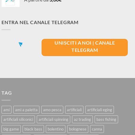
ENTRA NEL CANALE TELEGRAM
UNISCITI A NOI | CANALE
TELEGRAM
TAG
ami
ami a paletta
amo pesca
artificiali
artificiali eging
artificiali siliconici
artificiali spinning
az trading
bass fishing
big game
black bass
bolentino
bolognese
canna