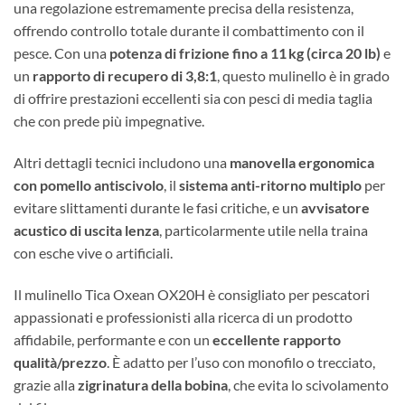
una regolazione estremamente precisa della resistenza,
offrendo controllo totale durante il combattimento con il
pesce. Con una
potenza di frizione fino a 11 kg (circa 20 lb)
e
un
rapporto di recupero di 3,8:1
, questo mulinello è in grado
di offrire prestazioni eccellenti sia con pesci di media taglia
che con prede più impegnative.
Altri dettagli tecnici includono una
manovella ergonomica
con pomello antiscivolo
, il
sistema anti-ritorno multiplo
per
evitare slittamenti durante le fasi critiche, e un
avvisatore
acustico di uscita lenza
, particolarmente utile nella traina
con esche vive o artificiali.
Il mulinello Tica Oxean OX20H è consigliato per pescatori
appassionati e professionisti alla ricerca di un prodotto
affidabile, performante e con un
eccellente rapporto
qualità/prezzo
. È adatto per l’uso con monofilo o trecciato,
grazie alla
zigrinatura della bobina
, che evita lo scivolamento