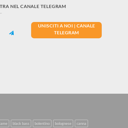
TRA NEL CANALE TELEGRAM
UNISCITI A NOI | CANALE
TELEGRAM
game
black bass
bolentino
bolognese
canna