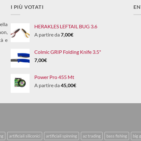
I PIÙ VOTATI
EN
ella
HERAKLES LEFTAIL BUG 3.6
non,
A partire da
7,00
€
tà e
Colmic GRIP Folding Knife 3.5"
7,00
€
Power Pro 455 Mt
A partire da
45,00
€
ing
artificiali siliconici
artificiali spinning
az trading
bass fishing
big 