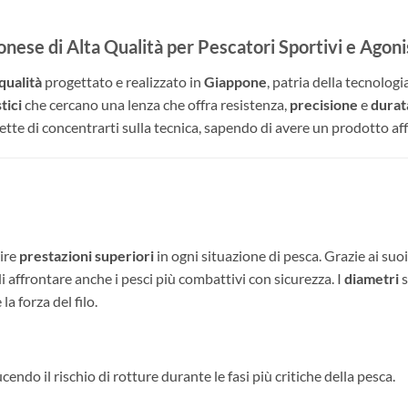
ese di Alta Qualità per Pescatori Sportivi e Agonis
qualità
progettato e realizzato in
Giappone
, patria della tecnolog
tici
che cercano una lenza che offra resistenza,
precisione
e
durat
ette di concentrarti sulla tecnica, sapendo di avere un prodotto af
rire
prestazioni superiori
in ogni situazione di pesca. Grazie ai suo
i affrontare anche i pesci più combattivi con sicurezza. I
diametri
s
a forza del filo.
cendo il rischio di rotture durante le fasi più critiche della pesca.