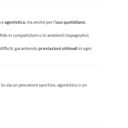
a
e
agonistica
, ma anche per l’
uso quotidiano
.
sfide in competizioni o in ambienti impegnativi.
difficili, garantendo
prestazioni ottimali
in ogni
e tu sia un pescatore sportivo, agonistico o un