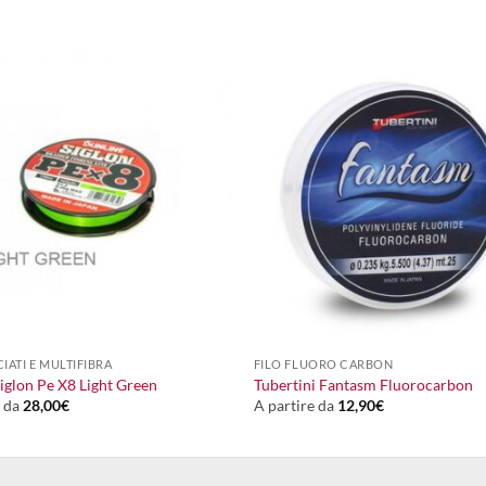
+
CIATI E MULTIFIBRA
FILO FLUORO CARBON
Siglon Pe X8 Light Green
Tubertini Fantasm Fluorocarbon
e da
28,00
€
A partire da
12,90
€