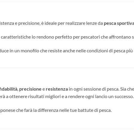
sistenza e precisione, è ideale per realizzare lenze da
pesca sportiv
e caratteristiche lo rendono perfetto per pescatori che affrontano 
duce in un monofilo che resiste anche nelle condizioni di pesca più 
fidabilità
,
precisione
e
resistenza
in ogni sessione di pesca. Sia ch
erà a ottenere risultati migliori e a rendere ogni lancio un successo.
pponese che farà la differenza nelle tue battute di pesca.