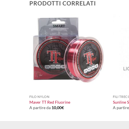
PRODOTTI CORRELATI
+
+
FILO NYLON
FILI TREC
on
Maver TT Red Fluorine
Sunline 
A partire da
10,00
€
A partir