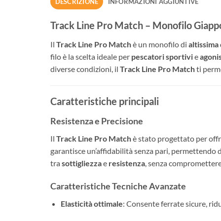
DESCRIZIONE
INFORMAZIONI AGGIUNTIVE
Track Line Pro Match – Monofilo Giappon
Il
Track Line Pro Match
è un monofilo di
altissima 
filo è la scelta ideale per
pescatori sportivi
e
agonis
diverse condizioni, il
Track Line Pro Match
ti perm
Caratteristiche principali
Resistenza e Precisione
Il
Track Line Pro Match
è stato progettato per off
garantisce un’affidabilità senza pari, permettendo d
tra
sottigliezza
e
resistenza
, senza compromettere l
Caratteristiche Tecniche Avanzate
Elasticità ottimale
: Consente ferrate sicure, ridu