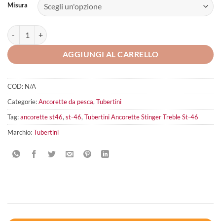
Misura
Tubertini Ancorette Stinger Treble St-46 quantità
AGGIUNGI AL CARRELLO
COD:
N/A
Categorie:
Ancorette da pesca
,
Tubertini
Tag:
ancorette st46
,
st-46
,
Tubertini Ancorette Stinger Treble St-46
Marchio:
Tubertini