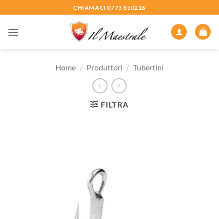
Salta
CHIAMACI 0773 850216
ai
contenuti
Home
/
Produttori
/
Tubertini
FILTRA