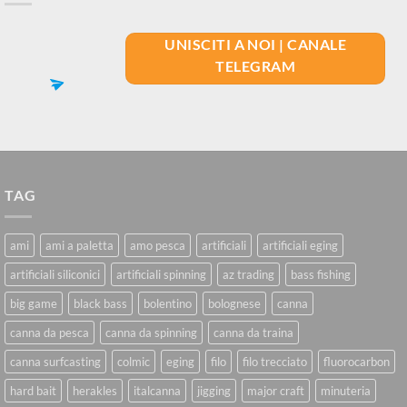
UNISCITI A NOI | CANALE
TELEGRAM
TAG
ami
ami a paletta
amo pesca
artificiali
artificiali eging
artificiali siliconici
artificiali spinning
az trading
bass fishing
big game
black bass
bolentino
bolognese
canna
canna da pesca
canna da spinning
canna da traina
canna surfcasting
colmic
eging
filo
filo trecciato
fluorocarbon
hard bait
herakles
italcanna
jigging
major craft
minuteria