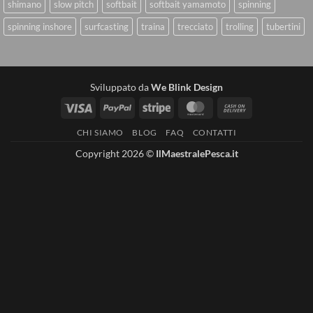
shimano
slow pitch
softbait
softbait yamamoto
spinning
spinning inshore
surfcasting
traina
trecciato
trolling
tubertini
Sviluppato da
We Blink Design
Visa
PayPal
Stripe
MasterCard
Cash
On
CHI SIAMO
BLOG
FAQ
CONTATTI
Delivery
Copyright 2026 ©
IlMaestralePesca.it