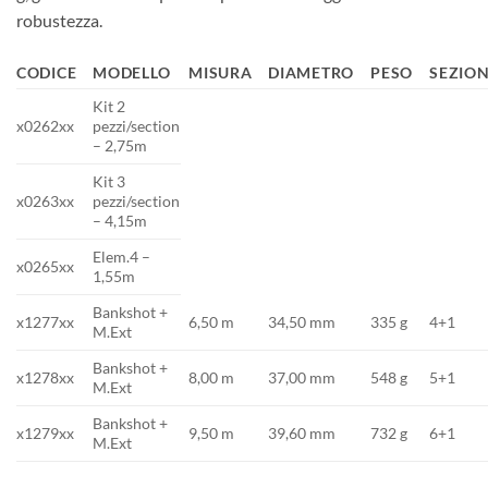
robustezza.
CODICE
MODELLO
MISURA
DIAMETRO
PESO
SEZION
Kit 2
x0262xx
pezzi/section
– 2,75m
Kit 3
x0263xx
pezzi/section
– 4,15m
Elem.4 –
x0265xx
1,55m
Bankshot +
x1277xx
6,50 m
34,50 mm
335 g
4+1
M.Ext
Bankshot +
x1278xx
8,00 m
37,00 mm
548 g
5+1
M.Ext
Bankshot +
x1279xx
9,50 m
39,60 mm
732 g
6+1
M.Ext