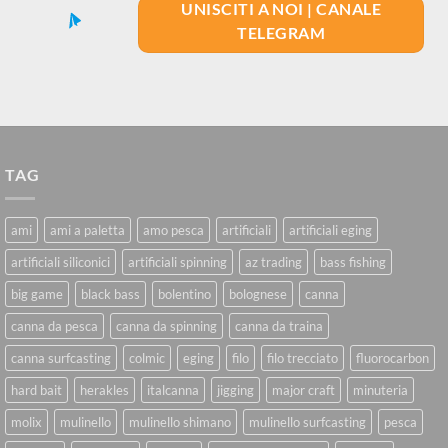
UNISCITI A NOI | CANALE
TELEGRAM
TAG
ami
ami a paletta
amo pesca
artificiali
artificiali eging
artificiali siliconici
artificiali spinning
az trading
bass fishing
big game
black bass
bolentino
bolognese
canna
canna da pesca
canna da spinning
canna da traina
canna surfcasting
colmic
eging
filo
filo trecciato
fluorocarbon
hard bait
herakles
italcanna
jigging
major craft
minuteria
molix
mulinello
mulinello shimano
mulinello surfcasting
pesca