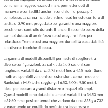
con una maneggevolezza ottimale, permettendoti di
manovrare con facilità anche in condizioni di pesca più
complesse. La canna include un cimone ad innesto con foro di
uscita di 3,90 mm, progettato per garantire una maggiore
precisione e controllo durante il lancio. Il secondo pezzo della
canna è dotato di un rinforzo su cui eseguire il foro per
l’elastico, offrendo così una maggiore durabilità e adattabilità
alle diverse tecniche di pesca.
La gamma di modelli disponibili permette di scegliere tra
diverse configurazioni, tra cui kit da 2 o 3 sezioni, con
lunghezze variabili da circa 2,75 metri fino a 4,15 metri. Sono
inoltre disponibili versioni con estensioni, come il modello
Bankshot + M.Ext, che raggiunge i 6,50, 8,00 e 9,50 metri,
ideali per pescare a grandi distanze o in spazi più ampi.
Questi modelli sono dotati di diametri variabili tra 34,50 mm
e 39,60 mm e pesi contenuti, che variano da circa 335 g a 732
g, garantendo un equilibrio perfetto tra leggerezza e