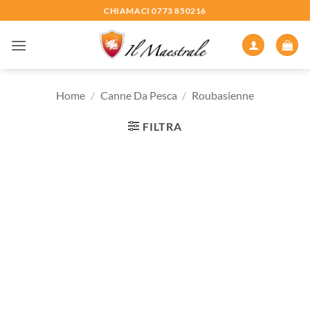
Salta
CHIAMACI 0773 850216
ai
contenuti
Home
/
Canne Da Pesca
/
Roubasienne
FILTRA