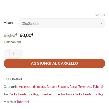
SVUOTA
Misura
Il
Il
65,00
€
60,00
€
prezzo
prezzo
1 disponibili
originale
attuale
era:
è:
Tubertini Borsa Seika Predators Bag quantità
65,00€.
60,00€.
AGGIUNGI AL CARRELLO
COD:
86860
Categorie:
Accessori da pesca
,
Borse e Scatole
,
Borse Termiche
,
Tubertini
Tag:
Seika Predators Bag
,
tubertini
,
Tubertini Borsa Seika Predators Bag
Marchio:
Tubertini