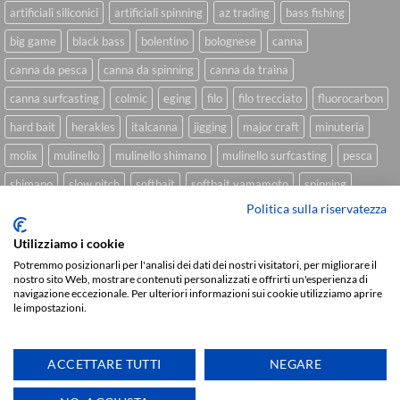
artificiali siliconici
artificiali spinning
az trading
bass fishing
big game
black bass
bolentino
bolognese
canna
canna da pesca
canna da spinning
canna da traina
canna surfcasting
colmic
eging
filo
filo trecciato
fluorocarbon
hard bait
herakles
italcanna
jigging
major craft
minuteria
molix
mulinello
mulinello shimano
mulinello surfcasting
pesca
shimano
slow pitch
softbait
softbait yamamoto
spinning
Politica sulla riservatezza
spinning inshore
surfcasting
traina
trecciato
trolling
tubertini
Utilizziamo i cookie
Potremmo posizionarli per l'analisi dei dati dei nostri visitatori, per migliorare il
nostro sito Web, mostrare contenuti personalizzati e offrirti un'esperienza di
Sviluppato da
We Blink Design
navigazione eccezionale. Per ulteriori informazioni sui cookie utilizziamo aprire
le impostazioni.
Visa
PayPal
Stripe
MasterCard
Cash
On
CHI SIAMO
BLOG
FAQ
CONTATTI
Delivery
ACCETTARE TUTTI
NEGARE
Copyright 2026 ©
IlMaestralePesca.it