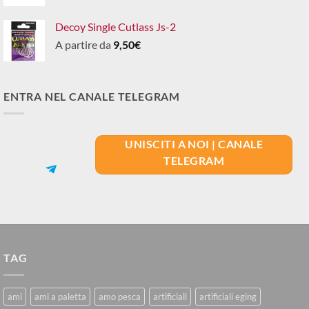
Decoy Single Cutlass Js-2
A partire da
9,50
€
ENTRA NEL CANALE TELEGRAM
UNISCITI A NOI | CANALE
TELEGRAM
TAG
ami
ami a paletta
amo pesca
artificiali
artificiali eging