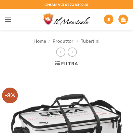
Salta
CHIAMACI 0773 850216
ai
contenuti
Home
/
Produttori
/
Tubertini
FILTRA
-8%