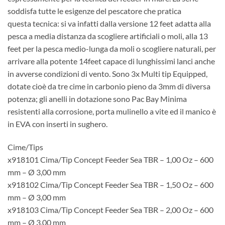
soddisfa tutte le esigenze del pescatore che pratica
questa tecnica: si va infatti dalla versione 12 feet adatta alla
pesca a media distanza da scogliere artificiali o moli, alla 13
feet per la pesca medio-lunga da moli o scogliere naturali, per
arrivare alla potente 14feet capace di lunghissimi lanci anche
in avverse condizioni di vento. Sono 3x Multi tip Equipped,
dotate cioè da tre cime in carbonio pieno da 3mm di diversa
potenza; gli anelli in dotazione sono Pac Bay Minima
resistenti alla corrosione, porta mulinello a vite ed il manico è
in EVA con inserti in sughero.
Cime/Tips
x918101 Cima/Tip Concept Feeder Sea TBR – 1,00 Oz – 600
mm – Ø 3,00 mm
x918102 Cima/Tip Concept Feeder Sea TBR – 1,50 Oz – 600
mm – Ø 3,00 mm
x918103 Cima/Tip Concept Feeder Sea TBR – 2,00 Oz – 600
mm – Ø 3,00 mm