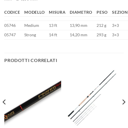
CODICE
MODELLO
MISURA
DIAMETRO
PESO
SEZION
05746
Medium
13 ft
13,90 mm
212 g
3+3
05747
Strong
14 ft
14,20 mm
293 g
3+3
PRODOTTI CORRELATI