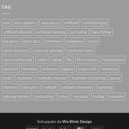
TAG
ami
ami a paletta
amo pesca
artificiali
artificiali eging
artificiali siliconici
artificiali spinning
az trading
bass fishing
big game
black bass
bolentino
bolognese
canna
canna da pesca
canna da spinning
canna da traina
canna surfcasting
colmic
eging
filo
filo trecciato
fluorocarbon
hard bait
herakles
italcanna
jigging
major craft
minuteria
molix
mulinello
mulinello shimano
mulinello surfcasting
pesca
shimano
slow pitch
softbait
softbait yamamoto
spinning
spinning inshore
surfcasting
traina
trecciato
trolling
tubertini
Sviluppato da
We Blink Design