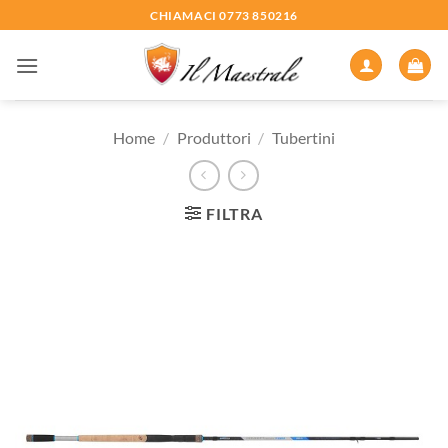
Salta
CHIAMACI 0773 850216
ai
contenuti
Home
/
Produttori
/
Tubertini
FILTRA