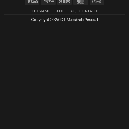
Visa
PayPal
Stripe
MasterCard
Cash
On
CHI SIAMO
BLOG
FAQ
CONTATTI
Delivery
Copyright 2026 ©
IlMaestralePesca.it