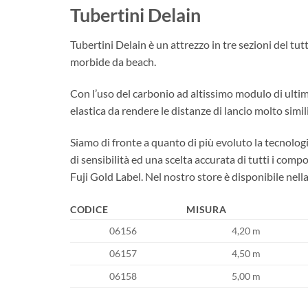
Tubertini Delain
Tubertini Delain è un attrezzo in tre sezioni del tu
morbide da beach.
Con l’uso del carbonio ad altissimo modulo di ulti
elastica da rendere le distanze di lancio molto simi
Siamo di fronte a quanto di più evoluto la tecnologi
di sensibilità ed una scelta accurata di tutti i co
Fuji Gold Label. Nel nostro store è disponibile nel
CODICE
MISURA
06156
4,20 m
06157
4,50 m
06158
5,00 m