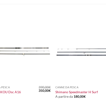
+
390,00
€
 PESCA
CANNE DA PESCA
Il
Il
350,00
€
IKOU Dsc A16
Shimano Speedmaster H Surf
prezzo
prezzo
A partire da
180,00
€
originale
attuale
era:
è:
390,00€.
350,00€.