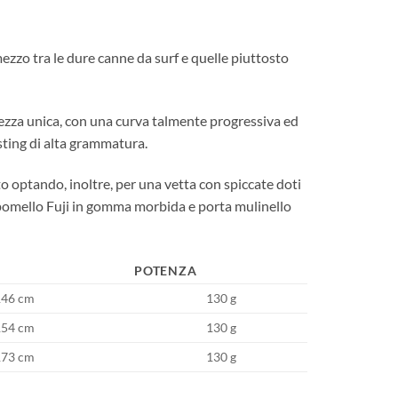
mezzo tra le dure canne da surf e quelle piuttosto
rezza unica, con una curva talmente progressiva ed
asting di alta grammatura.
to optando, inoltre, per una vetta con spiccate doti
o, pomello Fuji in gomma morbida e porta mulinello
POTENZA
146 cm
130 g
154 cm
130 g
173 cm
130 g