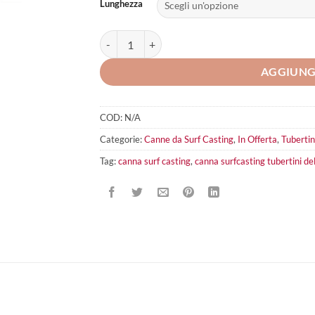
Lunghezza
Tubertini Delain quantità
AGGIUNG
COD:
N/A
Categorie:
Canne da Surf Casting
,
In Offerta
,
Tubertin
Tag:
canna surf casting
,
canna surfcasting tubertini de