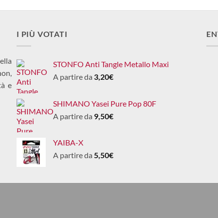
I PIÙ VOTATI
EN
ella
STONFO Anti Tangle Metallo Maxi
non,
A partire da
3,20
€
tà e
SHIMANO Yasei Pure Pop 80F
A partire da
9,50
€
YAIBA-X
A partire da
5,50
€