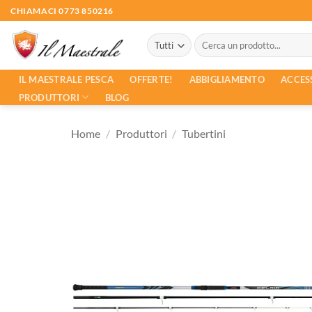
Salta
CHIAMACI 0773 850216
ai
Cerca:
contenuti
ACCES
IL MAESTRALE PESCA
OFFERTE!
ABBIGLIAMENTO
PRODUTTORI
BLOG
Home
/
Produttori
/
Tubertini