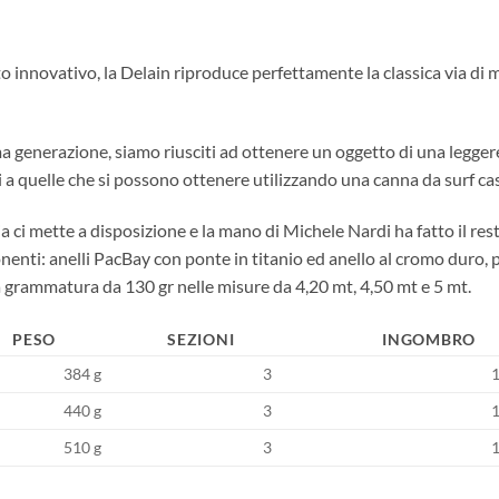
tto innovativo, la Delain riproduce perfettamente la classica via di 
ma generazione, siamo riusciti ad ottenere un oggetto di una legge
li a quelle che si possono ottenere utilizzando una canna da surf c
a ci mette a disposizione e la mano di Michele Nardi ha fatto il res
mponenti: anelli PacBay con ponte in titanio ed anello al cromo dur
la grammatura da 130 gr nelle misure da 4,20 mt, 4,50 mt e 5 mt.
PESO
SEZIONI
INGOMBRO
384 g
3
440 g
3
510 g
3