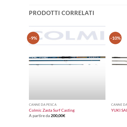
PRODOTTI CORRELATI
-9%
-10%
+
+
CANNE DA PESCA
CANNE DA
XX
Colmic Zasta Surf Casting
YUKI SA
A partire da
200,00
€