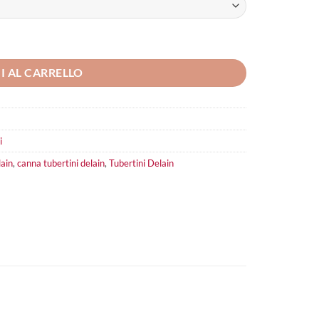
I AL CARRELLO
i
lain
,
canna tubertini delain
,
Tubertini Delain