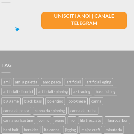
UNISCITI A NOI | CANALE
TELEGRAM
TAG
ami
ami a paletta
amo pesca
artificiali
artificiali eging
artificiali siliconici
artificiali spinning
az trading
bass fishing
big game
black bass
bolentino
bolognese
canna
canna da pesca
canna da spinning
canna da traina
canna surfcasting
colmic
eging
filo
filo trecciato
fluorocarbon
hard bait
herakles
italcanna
jigging
major craft
minuteria