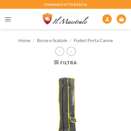
Salta
CHIAMACI 0773 850216
ai
contenuti
Home
/
Borse e Scatole
/
Foderi Porta Canne
FILTRA