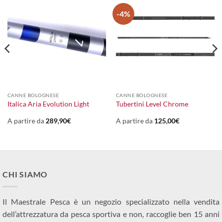
-4%
CANNE BOLOGNESE
CANNE BOLOGNESE
l
Italica Aria Evolution Light
Tubertini Level Chrome
prezzo
attuale
:
A partire da
289,90
€
A partire da
125,00
€
100,00€.
CHI SIAMO
Il Maestrale Pesca è un negozio specializzato nella vendita
dell’attrezzatura da pesca sportiva e non, raccoglie ben 15 anni