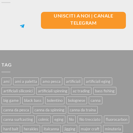
UNISCITI A NOI | CANALE
TELEGRAM
TAG
ami
ami a paletta
amo pesca
artificiali
artificiali eging
artificiali siliconici
artificiali spinning
az trading
bass fishing
big game
black bass
bolentino
bolognese
canna
canna da pesca
canna da spinning
canna da traina
canna surfcasting
colmic
eging
filo
filo trecciato
fluorocarbon
hard bait
herakles
italcanna
jigging
major craft
minuteria