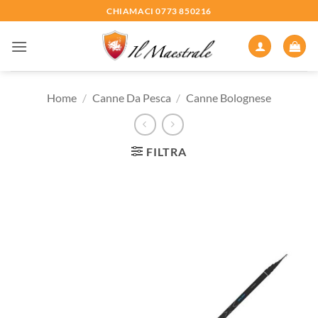
Salta
CHIAMACI 0773 850216
ai
contenuti
Home
/
Canne Da Pesca
/
Canne Bolognese
FILTRA