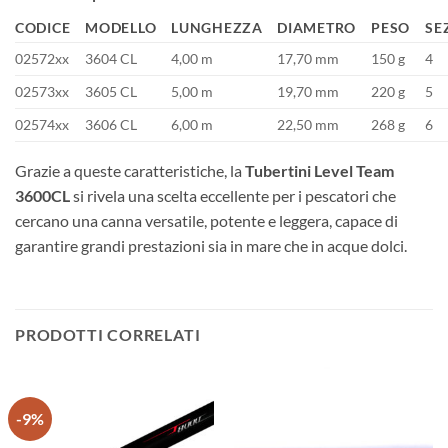
CODICE
MODELLO
LUNGHEZZA
DIAMETRO
PESO
SE
02572xx
3604 CL
4,00 m
17,70 mm
150 g
4
02573xx
3605 CL
5,00 m
19,70 mm
220 g
5
02574xx
3606 CL
6,00 m
22,50 mm
268 g
6
Grazie a queste caratteristiche, la
Tubertini Level Team
3600CL
si rivela una scelta eccellente per i pescatori che
cercano una canna versatile, potente e leggera, capace di
garantire grandi prestazioni sia in mare che in acque dolci.
PRODOTTI CORRELATI
-9%