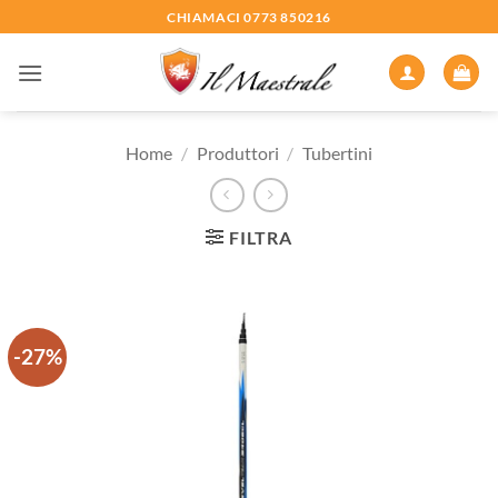
Salta
CHIAMACI 0773 850216
ai
contenuti
Home
/
Produttori
/
Tubertini
FILTRA
-27%