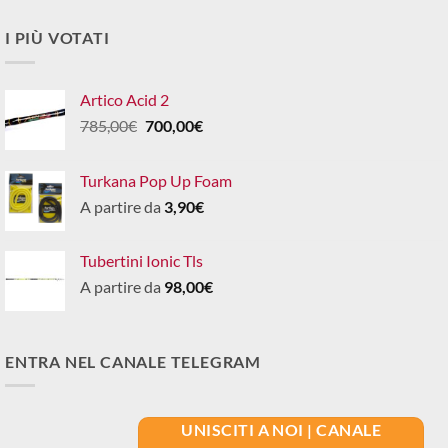
I PIÙ VOTATI
Artico Acid 2
Il
Il
785,00
€
700,00
€
prezzo
prezzo
originale
attuale
Turkana Pop Up Foam
era:
è:
A partire da
3,90
€
785,00€.
700,00€.
Tubertini Ionic Tls
A partire da
98,00
€
ENTRA NEL CANALE TELEGRAM
UNISCITI A NOI | CANALE