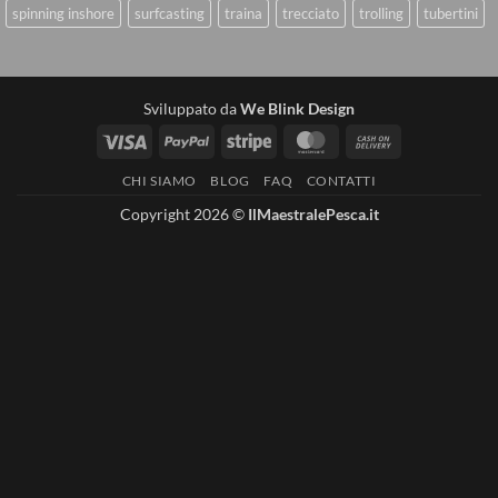
spinning inshore
surfcasting
traina
trecciato
trolling
tubertini
Sviluppato da
We Blink Design
Visa
PayPal
Stripe
MasterCard
Cash
On
CHI SIAMO
BLOG
FAQ
CONTATTI
Delivery
Copyright 2026 ©
IlMaestralePesca.it