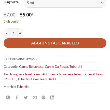
Lunghezza
Il
Il
67,00
€
55,00
€
prezzo
prezzo
3 disponibili
originale
attuale
era:
è:
Tubertini Level Team 3600CL quantità
67,00€.
55,00€.
AGGIUNGI AL CARRELLO
COD:
8053831394277
Categorie:
Canne Bolognese
,
Canne Da Pesca
,
Tubertini
Tag:
bolognese level team 3400
,
canna bolognese tubertini
,
Level Team
3600 CL
,
Tubertini Level Team 3400
Marchio:
Tubertini