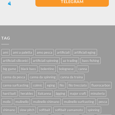
TELEGRAM
TAG
ami
ami a paletta
amo pesca
artificiali
artificiali eging
artificiali siliconici
artificiali spinning
az trading
bass fishing
big game
black bass
bolentino
bolognese
canna
canna da pesca
canna da spinning
canna da traina
canna surfcasting
colmic
eging
filo
filo trecciato
fluorocarbon
hard bait
herakles
italcanna
jigging
major craft
minuteria
molix
mulinello
mulinello shimano
mulinello surfcasting
pesca
shimano
slow pitch
softbait
softbait yamamoto
spinning