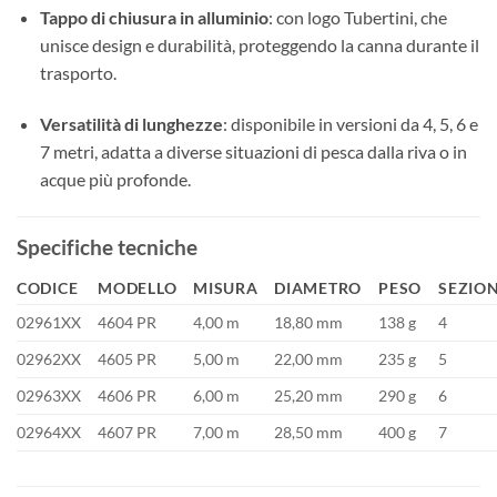
Tappo di chiusura in alluminio
: con logo Tubertini, che
unisce design e durabilità, proteggendo la canna durante il
trasporto.
Versatilità di lunghezze
: disponibile in versioni da 4, 5, 6 e
7 metri, adatta a diverse situazioni di pesca dalla riva o in
acque più profonde.
Specifiche tecniche
CODICE
MODELLO
MISURA
DIAMETRO
PESO
SEZION
02961XX
4604 PR
4,00 m
18,80 mm
138 g
4
02962XX
4605 PR
5,00 m
22,00 mm
235 g
5
02963XX
4606 PR
6,00 m
25,20 mm
290 g
6
02964XX
4607 PR
7,00 m
28,50 mm
400 g
7