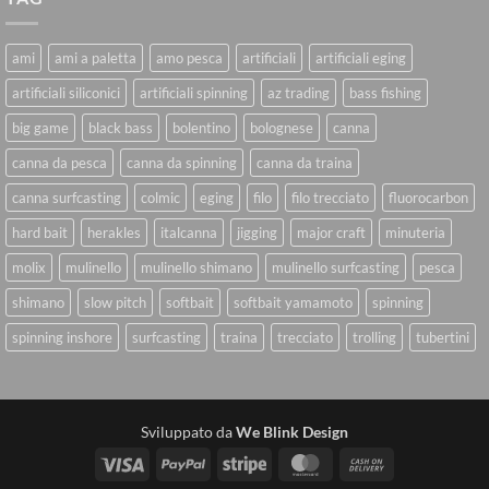
ami
ami a paletta
amo pesca
artificiali
artificiali eging
artificiali siliconici
artificiali spinning
az trading
bass fishing
big game
black bass
bolentino
bolognese
canna
canna da pesca
canna da spinning
canna da traina
canna surfcasting
colmic
eging
filo
filo trecciato
fluorocarbon
hard bait
herakles
italcanna
jigging
major craft
minuteria
molix
mulinello
mulinello shimano
mulinello surfcasting
pesca
shimano
slow pitch
softbait
softbait yamamoto
spinning
spinning inshore
surfcasting
traina
trecciato
trolling
tubertini
Sviluppato da
We Blink Design
Visa
PayPal
Stripe
MasterCard
Cash
On