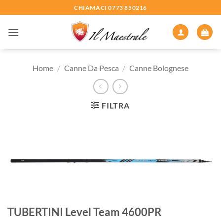
Salta
CHIAMACI 0773 850216
ai
contenuti
Home
/
Canne Da Pesca
/
Canne Bolognese
FILTRA
TUBERTINI Level Team 4600PR