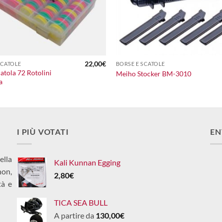
+
22,00
€
SCATOLE
BORSE E SCATOLE
atola 72 Rotolini
Meiho Stocker BM-3010
a
I PIÙ VOTATI
EN
ella
Kali Kunnan Egging
non,
2,80
€
tà e
TICA SEA BULL
A partire da
130,00
€