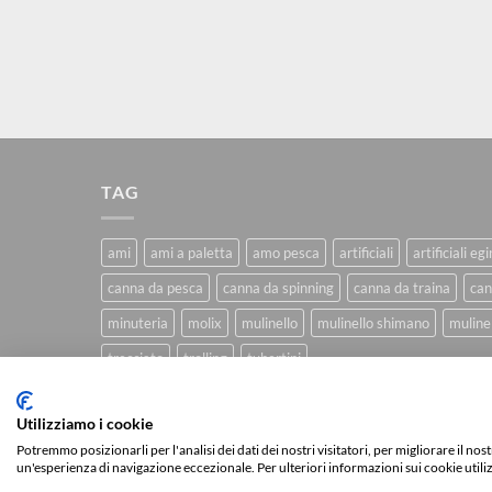
TAG
ami
ami a paletta
amo pesca
artificiali
artificiali eg
canna da pesca
canna da spinning
canna da traina
can
minuteria
molix
mulinello
mulinello shimano
mulinel
trecciato
trolling
tubertini
Utilizziamo i cookie
CHI SIAMO
BLOG
FAQ
CONTATTI
Potremmo posizionarli per l'analisi dei dati dei nostri visitatori, per migliorare il no
un'esperienza di navigazione eccezionale. Per ulteriori informazioni sui cookie utili
Copyright 2026 ©
IlMaestralePesca.it