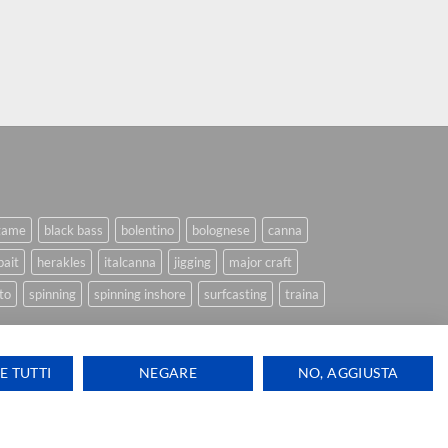
game
black bass
bolentino
bolognese
canna
bait
herakles
italcanna
jigging
major craft
to
spinning
spinning inshore
surfcasting
traina
E TUTTI
NEGARE
NO, AGGIUSTA
Ti aiutiamo
Visa
PayPal
Stripe
MasterCard
Cash
ink Design
On