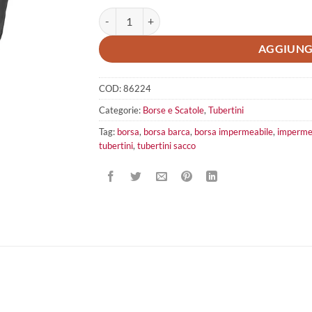
Tubertini Sacco Barca quantità
AGGIUNG
COD:
86224
Categorie:
Borse e Scatole
,
Tubertini
Tag:
borsa
,
borsa barca
,
borsa impermeabile
,
imperme
tubertini
,
tubertini sacco