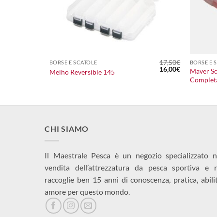
+
+
80,00
€
17,50
€
BORSE E SCATOLE
BORSE E 
Il
Il
16,00
€
Maver Sc
Meiho Reversible 145
prezzo
prezzo
Complet
originale
attuale
era:
è:
17,50€.
16,00€.
CHI SIAMO
Il Maestrale Pesca è un negozio specializzato n
vendita dell’attrezzatura da pesca sportiva e 
raccoglie ben 15 anni di conoscenza, pratica, abili
amore per questo mondo.