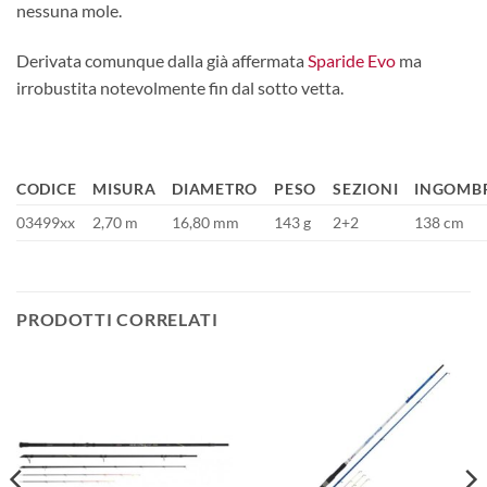
nessuna mole.
Derivata comunque dalla già affermata
Sparide Evo
ma
irrobustita notevolmente fin dal sotto vetta.
CODICE
MISURA
DIAMETRO
PESO
SEZIONI
INGOMB
03499xx
2,70 m
16,80 mm
143 g
2+2
138 cm
PRODOTTI CORRELATI