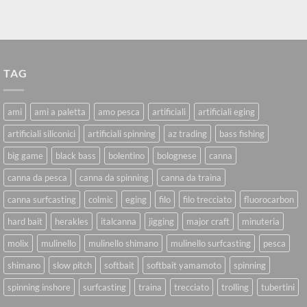
TAG
ami
ami a paletta
amo pesca
artificiali
artificiali eging
artificiali siliconici
artificiali spinning
az trading
bass fishing
big game
black bass
bolentino
bolognese
canna
canna da pesca
canna da spinning
canna da traina
canna surfcasting
colmic
eging
filo
filo trecciato
fluorocarbon
hard bait
herakles
italcanna
jigging
major craft
minuteria
molix
mulinello
mulinello shimano
mulinello surfcasting
pesca
shimano
slow pitch
softbait
softbait yamamoto
spinning
spinning inshore
surfcasting
traina
trecciato
trolling
tubertini