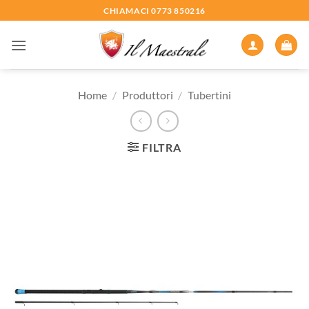
Salta
CHIAMACI 0773 850216
ai
contenuti
Home
/
Produttori
/
Tubertini
FILTRA