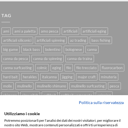
TAG
ami
ami a paletta
amo pesca
artificiali
artificiali eging
artificiali siliconici
artificiali spinning
az trading
bass fishing
big game
black bass
bolentino
bolognese
canna
canna da pesca
canna da spinning
canna da traina
canna surfcasting
colmic
eging
filo
filo trecciato
fluorocarbon
hard bait
herakles
italcanna
jigging
major craft
minuteria
molix
mulinello
mulinello shimano
mulinello surfcasting
pesca
shimano
slow pitch
softbait
softbait yamamoto
spinning
Politica sulla riservatezza
spinning inshore
surfcasting
traina
trecciato
trolling
tubertini
Utilizziamo i cookie
Potremmo posizionarli per l'analisi dei dati dei nostri visitatori, per migliorare il
nostro sito Web, mostrare contenuti personalizzati e offrirti un'esperienza di