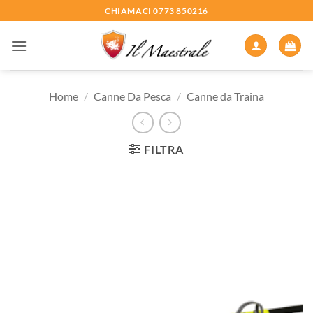
Salta
CHIAMACI 0773 850216
ai
contenuti
Home
/
Canne Da Pesca
/
Canne da Traina
FILTRA