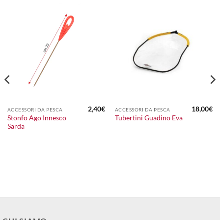
2,40
€
18,00
€
ACCESSORI DA PESCA
ACCESSORI DA PESCA
l
Stonfo Ago Innesco
Tubertini Guadino Eva
prezzo
Sarda
attuale
:
120,00€.