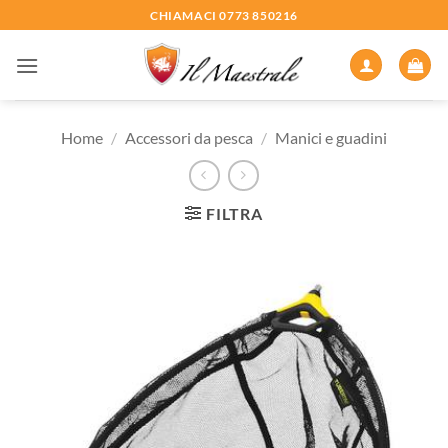
Salta
CHIAMACI 0773 850216
ai
contenuti
Home
/
Accessori da pesca
/
Manici e guadini
FILTRA