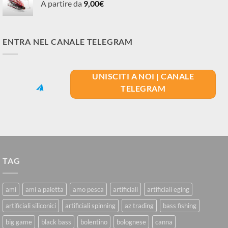
A partire da
9,00
€
ENTRA NEL CANALE TELEGRAM
UNISCITI A NOI | CANALE
TELEGRAM
TAG
ami
ami a paletta
amo pesca
artificiali
artificiali eging
artificiali siliconici
artificiali spinning
az trading
bass fishing
big game
black bass
bolentino
bolognese
canna