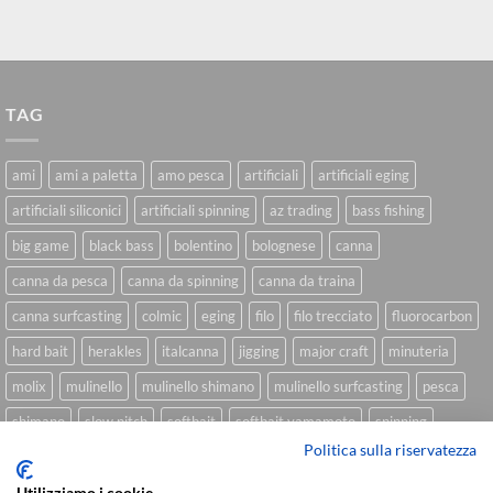
TAG
ami
ami a paletta
amo pesca
artificiali
artificiali eging
artificiali siliconici
artificiali spinning
az trading
bass fishing
big game
black bass
bolentino
bolognese
canna
canna da pesca
canna da spinning
canna da traina
canna surfcasting
colmic
eging
filo
filo trecciato
fluorocarbon
hard bait
herakles
italcanna
jigging
major craft
minuteria
molix
mulinello
mulinello shimano
mulinello surfcasting
pesca
shimano
slow pitch
softbait
softbait yamamoto
spinning
Politica sulla riservatezza
spinning inshore
surfcasting
traina
trecciato
trolling
tubertini
Utilizziamo i cookie