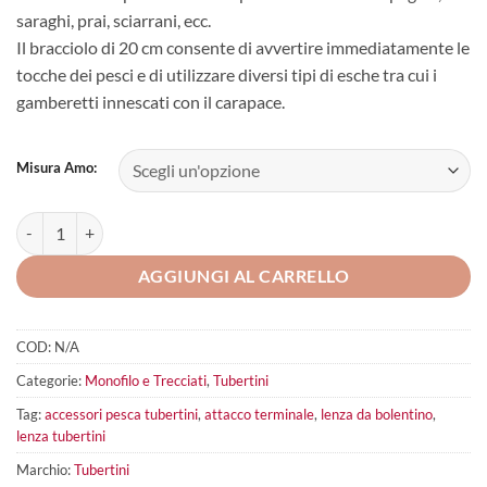
saraghi, prai, sciarrani, ecc.
Il bracciolo di 20 cm consente di avvertire immediatamente le
tocche dei pesci e di utilizzare diversi tipi di esche tra cui i
gamberetti innescati con il carapace.
Misura Amo:
Tubertini VLP Rig 1 quantità
AGGIUNGI AL CARRELLO
COD:
N/A
Categorie:
Monofilo e Trecciati
,
Tubertini
Tag:
accessori pesca tubertini
,
attacco terminale
,
lenza da bolentino
,
lenza tubertini
Marchio:
Tubertini