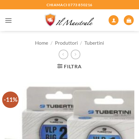
Salta
CHIAMACI 0773 850216
ai
contenuti
Home
/
Produttori
/
Tubertini
FILTRA
-11%