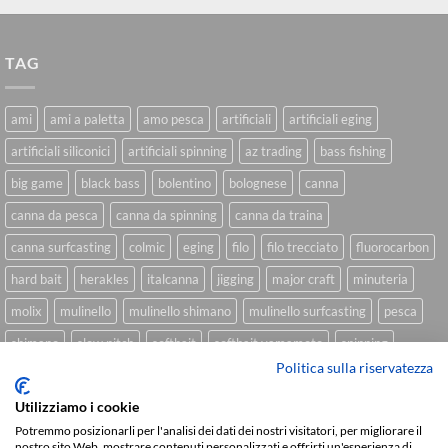
TAG
ami
ami a paletta
amo pesca
artificiali
artificiali eging
artificiali siliconici
artificiali spinning
az trading
bass fishing
big game
black bass
bolentino
bolognese
canna
canna da pesca
canna da spinning
canna da traina
canna surfcasting
colmic
eging
filo
filo trecciato
fluorocarbon
hard bait
herakles
italcanna
jigging
major craft
minuteria
molix
mulinello
mulinello shimano
mulinello surfcasting
pesca
shimano
slow pitch
softbait
softbait yamamoto
spinning
Politica sulla riservatezza
spinning inshore
surfcasting
traina
trecciato
trolling
tubertini
Utilizziamo i cookie
Potremmo posizionarli per l'analisi dei dati dei nostri visitatori, per migliorare il
nostro sito Web, mostrare contenuti personalizzati e offrirti un'esperienza di