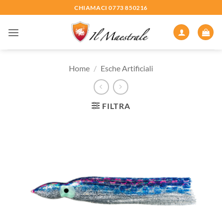
Salta
CHIAMACI 0773 850216
ai
contenuti
Home
/
Esche Artificiali
FILTRA