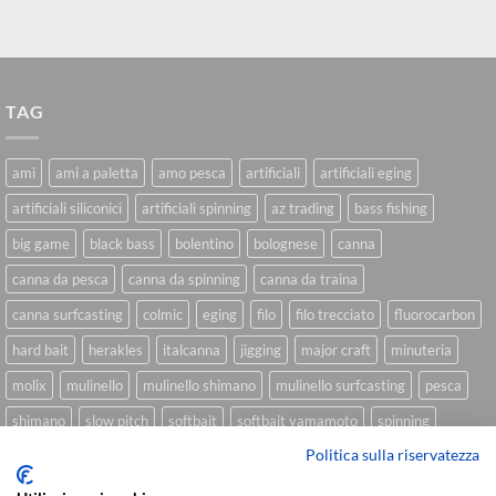
TAG
ami
ami a paletta
amo pesca
artificiali
artificiali eging
artificiali siliconici
artificiali spinning
az trading
bass fishing
big game
black bass
bolentino
bolognese
canna
canna da pesca
canna da spinning
canna da traina
canna surfcasting
colmic
eging
filo
filo trecciato
fluorocarbon
hard bait
herakles
italcanna
jigging
major craft
minuteria
molix
mulinello
mulinello shimano
mulinello surfcasting
pesca
shimano
slow pitch
softbait
softbait yamamoto
spinning
Politica sulla riservatezza
spinning inshore
surfcasting
traina
trecciato
trolling
tubertini