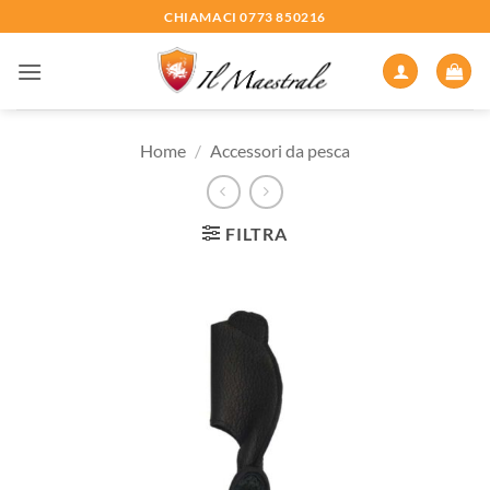
Salta
CHIAMACI 0773 850216
ai
contenuti
Home
/
Accessori da pesca
FILTRA