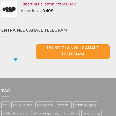
Tubertini Pallettoni Sfera Black
A partire da
3,40
€
ENTRA NEL CANALE TELEGRAM
UNISCITI A NOI | CANALE
TELEGRAM
TAG
ami
ami a paletta
amo pesca
artificiali
artificiali eging
artificiali siliconici
artificiali spinning
az trading
bass fishing