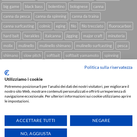
big game
black bass
bolentino
bolognese
canna
canna da pesca
canna da spinning
canna da traina
canna surfcasting
colmic
eging
filo
filo trecciato
fluorocarbon
hard bait
herakles
italcanna
jigging
major craft
minuteria
molix
mulinello
mulinello shimano
mulinello surfcasting
pesca
shimano
slow pitch
softbait
softbait yamamoto
spinning
spinning inshore
surfcasting
traina
trecciato
trolling
tubertini
Politica sulla riservatezza
Utilizziamo i cookie
Potremmo posizionarli per l'analisi dei dati dei nostri visitatori, per migliorare il
Sviluppato da
We Blink Design
nostro sito Web, mostrare contenuti personalizzati e offrirti un'esperienza di
navigazione eccezionale. Per ulteriori informazioni sui cookie utilizziamo aprire
Visa
PayPal
Stripe
MasterCard
Cash
le impostazioni.
On
CHI SIAMO
BLOG
FAQ
CONTATTI
Delivery
ACCETTARE TUTTI
NEGARE
Copyright 2026 ©
IlMaestralePesca.it
Ti aiutiamo
NO, AGGIUSTA