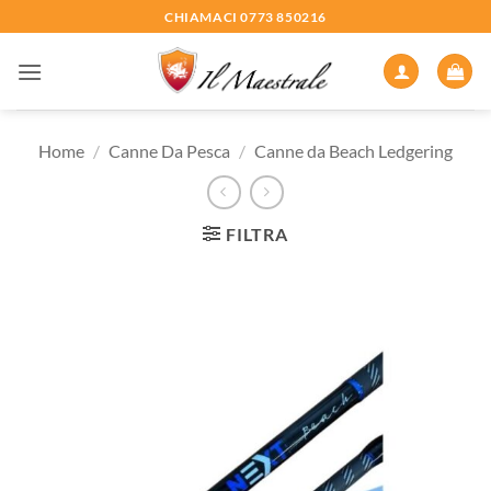
Salta
CHIAMACI 0773 850216
ai
contenuti
Home
/
Canne Da Pesca
/
Canne da Beach Ledgering
FILTRA