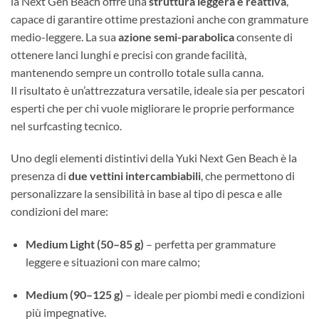
la Next Gen Beach offre una
struttura leggera e reattiva
,
capace di garantire ottime prestazioni anche con grammature
medio-leggere. La sua
azione semi-parabolica
consente di
ottenere lanci lunghi e precisi con grande facilità,
mantenendo sempre un controllo totale sulla canna.
Il risultato è un’attrezzatura versatile, ideale sia per pescatori
esperti che per chi vuole migliorare le proprie performance
nel surfcasting tecnico.
Uno degli elementi distintivi della Yuki Next Gen Beach è la
presenza di
due vettini intercambiabili
, che permettono di
personalizzare la sensibilità in base al tipo di pesca e alle
condizioni del mare:
Medium Light (50–85 g)
– perfetta per grammature
leggere e situazioni con mare calmo;
Medium (90–125 g)
– ideale per piombi medi e condizioni
più impegnative.