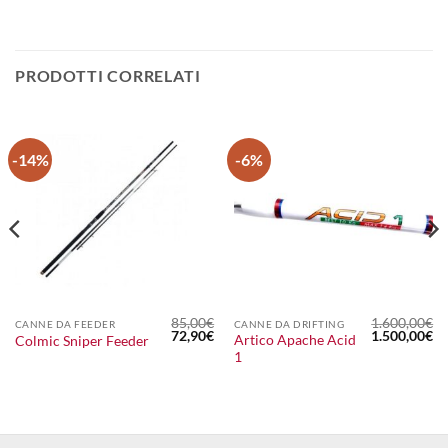
PRODOTTI CORRELATI
-14%
-6%
85,00
€
1.600,00
€
CANNE DA FEEDER
CANNE DA DRIFTING
Il
Il
Il
Il
72,90
€
1.500,00
€
Artico Apache Acid
Colmic Sniper Feeder
prezzo
prezzo
prezzo
pr
1
originale
attuale
originale
at
era:
è:
era:
è:
85,00€.
72,90€.
1.600,00€.
1.